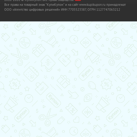
Все права на товарный знак "КупиКупон" и на сайт www.kupikupon.ru принадлежат
OOO «Агентство цифровых решений» ИНН 7705523387, ОГРН 1127747063212