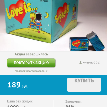
Акция завершилась
652
ПОВТОРИТЬ АКЦИЮ
Купили:
Человек проголосовало: 0
КУПИТЬ
189
руб.
Цена без скидки:
Экономия:
1000
81%