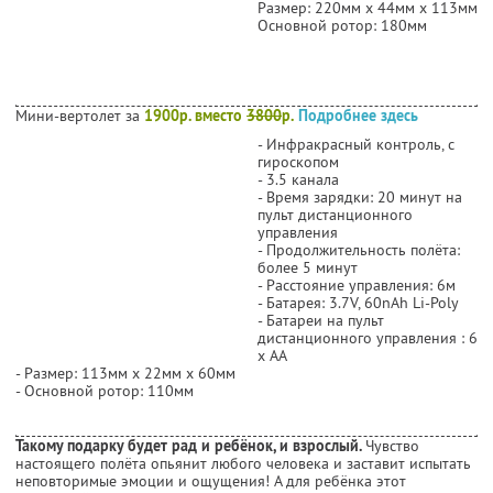
Размер: 220мм х 44мм х 113мм
Основной ротор: 180мм
Мини-вертолет за
1900р. вместо
3800
р.
Подробнее здесь
- Инфракрасный контроль, с
гироскопом
- 3.5 канала
- Время зарядки: 20 минут на
пульт дистанционного
управления
- Продолжительность полёта:
более 5 минут
- Расстояние управления: 6м
- Батарея: 3.7V, 60nAh Li-Poly
- Батареи на пульт
дистанционного управления : 6
х АА
- Размер: 113мм х 22мм х 60мм
- Основной ротор: 110мм
Такому подарку будет рад и ребёнок, и взрослый.
Чувство
настоящего полёта опьянит любого человека и заставит испытать
неповторимые эмоции и ощущения! А для ребёнка этот