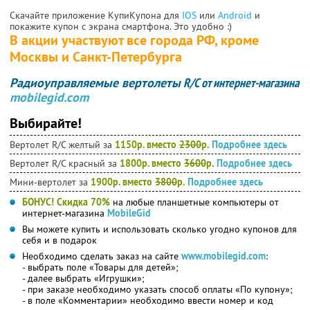
Скачайте приложение КупиКупона для
IOS
или
Android
и
покажите купон с экрана смартфона. Это удобно :)
В акции участвуют все города РФ, кроме
Москвы и Санкт-Петербурга
Радиоуправляемые вертолеты
R/С от интернет-магазина
mobilegid.com
Выбирайте!
Вертолет R/C желтый за
1150р. вместо
2300
р.
Подробнее здесь
Вертолет R/С красный за
1800р. вместо
3600
р.
Подробнее здесь
Мини-вертолет за
1900р. вместо
3800
р.
Подробнее здесь
БОНУС!
Скидка 70%
на любые планшетные компьютеры от
интернет-магазина
MobileGid
Вы можете купить и использовать сколько угодно купонов для
себя и в подарок
Необходимо сделать заказ на сайте
www.mobilegid.com
:
- выбрать поле «Товары для детей»;
- далее выбрать «Игрушки»;
- при заказе необходимо указать способ оплаты «По купону»;
- в поле «Комментарии» необходимо ввести номер и код