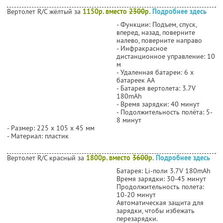
Вертолет R/C жёлтый за
1150р. вместо
2300
р.
Подробнее здесь
- Функции: Подъем, спуск,
вперед, назад, поверните
налево, поверните направо
- Инфракрасное
дистанционное управление: 10
м
- Удаленная батареи: 6 х
батареек АА
- Батарея вертолета: 3.7V
180mAh
- Время зарядки: 40 минут
- Подолжительность полёта: 5-
8 минут
- Размер: 225 х 105 х 45 мм
- Материал: пластик
Вертолет R/С красный за
1800р. вместо
3600
р.
Подробнее здесь
Батарея: Li-поли 3.7V 180mAh
Время зарядки: 30-45 минут
Продолжительность полета:
10-20 минут
Автоматическая защита для
зарядки, чтобы избежать
перезарядки.