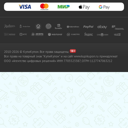
2010-2026 © КупиКупон. Все права защищены.
Все права на товарный знак "КупиКупон" и на сайт www.kupikupon.ru принадлежат
OOO «Агентство цифровых решений» ИНН 7705523387, ОГРН 1127747063212