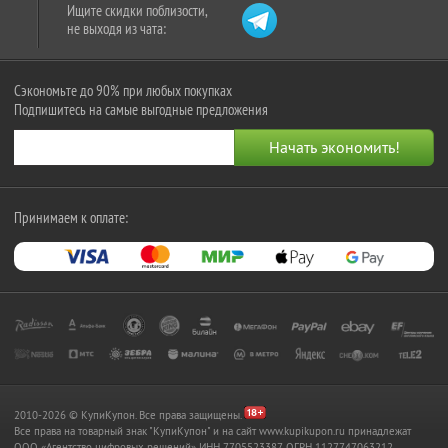
Ищите скидки поблизости,
не выходя из чата:
Сэкономьте до 90% при любых покупках
Подпишитесь на самые выгодные предложения
Принимаем к оплате:
2010-2026 © КупиКупон. Все права защищены.
Все права на товарный знак "КупиКупон" и на сайт www.kupikupon.ru принадлежат
OOO «Агентство цифровых решений» ИНН 7705523387, ОГРН 1127747063212