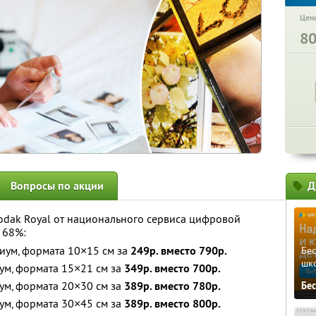
Цена
8
Вопросы по акции
Д
odak Royal от национального сервиса цифровой
 68%:
иум, формата 10×15 см за
249р. вместо 790р.
Бе
шк
ум, формата 15×21 см за
349р. вместо 700р.
ум, формата 20×30 см за
389р. вместо 780р.
Бе
ум, формата 30×45 см за
389р. вместо 800р.