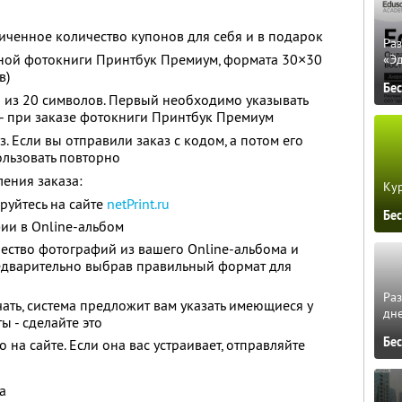
ченное количество купонов для себя и в подарок
Ра
ной фотокниги Принтбук Премиум, формата 30×30
«Э
в)
Бе
 из 20 символов. Первый необходимо указывать
 - при заказе фотокниги Принтбук Премиум
. Если вы отправили заказ с кодом, а потом его
ользовать повторно
ения заказа:
Кур
руйтесь на сайте
netPrint.ru
Бе
ии в Online-альбом
ество фотографий из вашего Online-альбома и
редварительно выбрав правильный формат для
Ра
ать, система предложит вам указать имеющиеся у
дне
ы - сделайте это
Бе
 на сайте. Если она вас устраивает, отправляйте
а