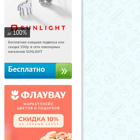
100
%
до
Бесплатная изящная подвеска или
09:13:30
Получили:
73
скидка 500р. в сети ювелирных
Россия
магазинов SUNLIGHT
Бесплатно