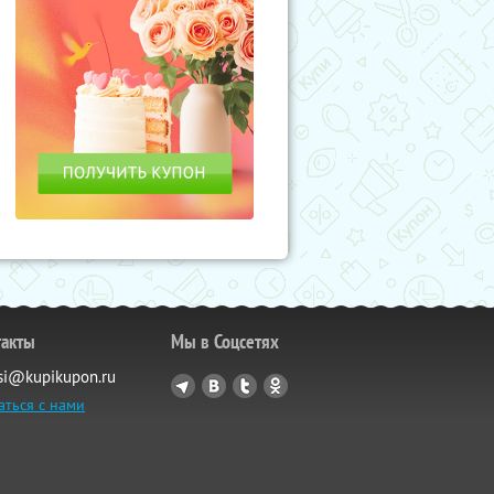
такты
Мы в Соцсетях
si@kupikupon.ru
аться с нами