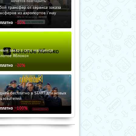
ой трансфер от сервиса заказа
нсферов из аэропортов i'way
сплатно
-10%
вый заказ в сети магазинов
олотое Яблоко»
сплатно
-20%
дней бесплатно в START для новых
льзователей
сплатно
-100%