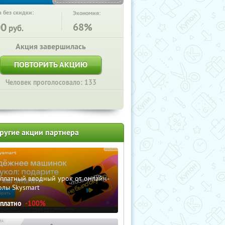
 без скидки:
Экономия:
00
68%
руб.
Акция завершилась
ПОВТОРИТЬ АКЦИЮ
Человек проголосовало: 133
ругие акции партнера
сплатный вводный урок от онлайн-
олы Skysmart
сплатно
-100%