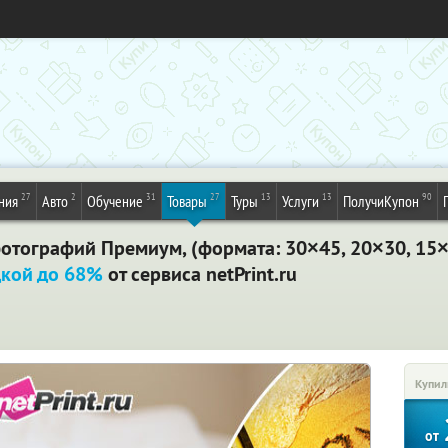
27
2
31
27
13
13
90
ния
Авто
Обучение
Товары
Туры
Услуги
ПолучиКупон
 фотографий Премиум, (формата: 30×45, 20×30, 15
дкой до 68%
от сервиса netPrint.ru
Купил
от