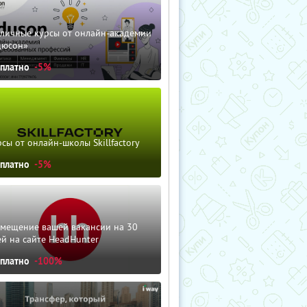
зличные курсы от онлайн-академии
дюсон»
сплатно
-5%
сы от онлайн-школы Skillfactory
сплатно
-5%
змещение вашей вакансии на 30
й на сайте HeadHunter
сплатно
-100%