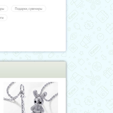
ары
Подарки, сувениры
уги