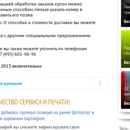
изацией обработки заказов купон можно
Люб
нным способом. Нельзя указать номер в
тра
авить его позже
Бе
о. О способах и стоимости доставки вы можете
тся с другими специальными предложениями
Пер
 вы также можете уточнить по телефонам
«З
+7 (495) 601-96-96
Бе
я 2013 включительно
ся купоном
25 
по
ЕСТВО СЕРВИСА И ПЕЧАТИ!
Бе
ru добилась прочных позиций на рынке фотоуслуг и
 и надежным партнером.
рафий вы сможете зафиксировать свои
Теги: