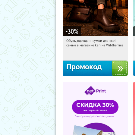
-30
%
Обувь, одежда и сумки для всей
09:13:30
Получили:
31
семьи в магазине kari на Wildberries
Россия
Промокод