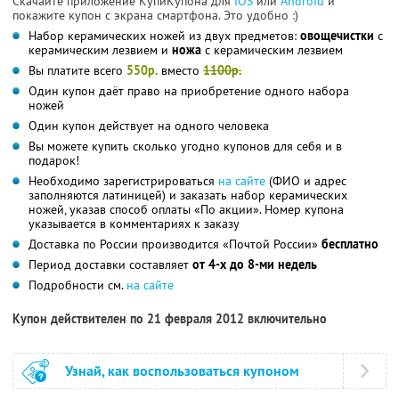
Скачайте приложение КупиКупона для
IOS
или
Android
и
покажите купон с экрана смартфона. Это удобно :)
Набор керамических ножей из двух предметов:
овощечистки
с
керамическим лезвием и
ножа
с керамическим лезвием
Вы платите всего
550р.
вместо
1100р.
Один купон даёт право на приобретение одного набора
ножей
Один купон действует на одного человека
Вы можете купить сколько угодно купонов для себя и в
подарок!
Необходимо зарегистрироваться
на сайте
(ФИО и адрес
заполняются латиницей) и заказать набор керамических
ножей, указав способ оплаты «По акции». Номер купона
указывается в комментариях к заказу
Доставка по России производится «Почтой России»
бесплатно
Период доставки составляет
от 4-х до 8-ми недель
Подробности см.
на сайте
Купон действителен по 21 февраля 2012 включительно
Узнай, как воспользоваться купоном