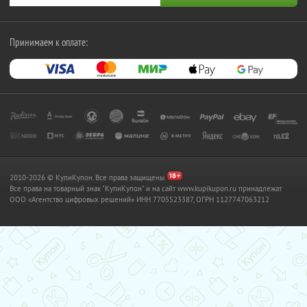
Принимаем к оплате:
2010-2026 © КупиКупон. Все права защищены.
Все права на товарный знак "КупиКупон" и на сайт www.kupikupon.ru принадлежат
OOO «Агентство цифровых решений» ИНН 7705523387, ОГРН 1127747063212