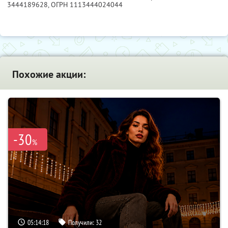
3444189628
, ОГРН 1113444024044
Похожие акции:
-30
%
05:14:17
Получили:
32