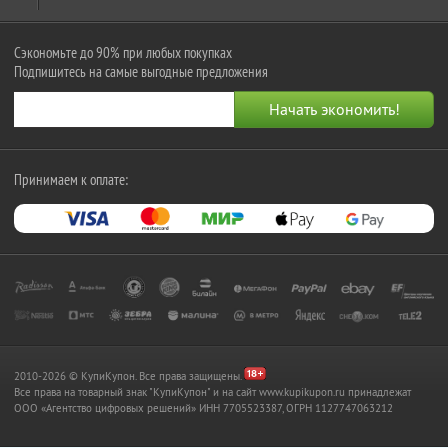
Сэкономьте до 90% при любых покупках
Подпишитесь на самые выгодные предложения
Принимаем к оплате:
2010-2026 © КупиКупон. Все права защищены.
Все права на товарный знак "КупиКупон" и на сайт www.kupikupon.ru принадлежат
OOO «Агентство цифровых решений» ИНН 7705523387, ОГРН 1127747063212