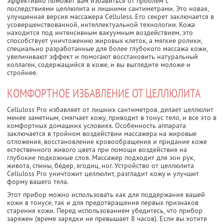
эффективно поможет вам избавиться от проблем с
последствиями целлюлита и лишними сантиметрами. Это новая,
улучшенная версия массажера Celluless. Его секрет заключается в
усовершенствованной, интеллектуальной технологии. Кожа
находится под интенсивным вакуумным воздействием, это
способствует уничтожению жировых клеток, а мягкие ролики,
специально разработанные для более глубокого массажа кожи,
увеличивают эффект и помогают восстановить натуральный
коллаген, содержащийся в коже, и вы выглядите моложе и
стройнее.
КОМФОРТНОЕ ИЗБАВЛЕНИЕ ОТ ЦЕЛЛЮЛИТА
Celluloss Pro избавляет от лишних сантиметров, делает целлюлит
менее заметным, смягчает кожу, приводит в тонус тело, и все это в
комфортных домашних условиях. Особенность аппарата
заключается в тройном воздействии массажера на жировые
отложения, восстановление кровообращения и придание коже
естественного живого цвета при помощи воздействия на
глубокие подкожные слоя. Массажер подходит для зон рук,
живота, спины, бёдер, ягодиц, ног. Устройство от целлюлита
Celluloss Pro уничтожит целлюлит, разгладит кожу и улучшит
форму вашего тела.
Этот прибор можно использовать как для поддержания вашей
кожи в тонусе, так и для предотвращения первых признаков
старения кожи. Перед использованием убедитесь, что прибор
заряжен (время зарядки не превышает 8 часов). Если вы хотите