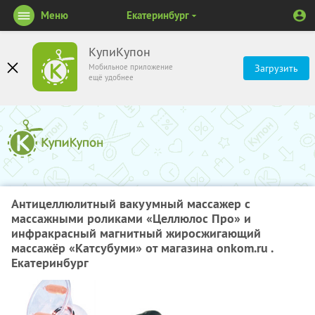
Меню
Екатеринбург
КупиКупон
Мобильное приложение
Загрузить
ещё удобнее
Антицеллюлитный вакуумный массажер с
массажными роликами «Целлюлос Про» и
инфракрасный магнитный жиросжигающий
массажёр «Катсубуми» от магазина onkom.ru .
Екатеринбург