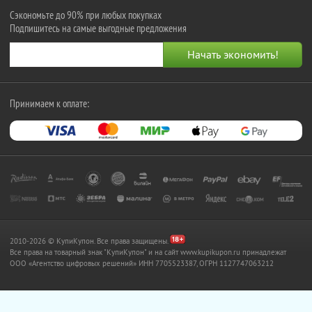
Сэкономьте до 90% при любых покупках
Подпишитесь на самые выгодные предложения
Принимаем к оплате:
2010-2026 © КупиКупон. Все права защищены.
Все права на товарный знак "КупиКупон" и на сайт www.kupikupon.ru принадлежат
OOO «Агентство цифровых решений» ИНН 7705523387, ОГРН 1127747063212