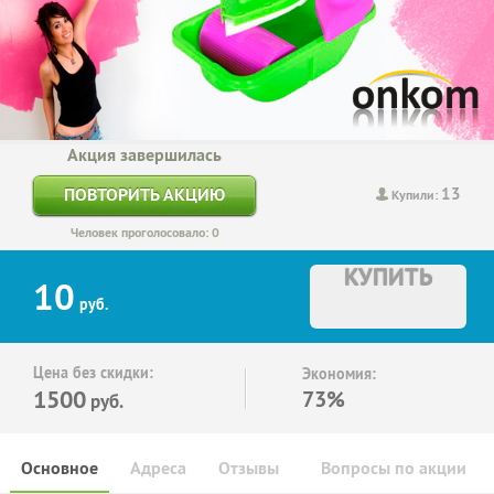
Акция завершилась
13
ПОВТОРИТЬ АКЦИЮ
Купили:
Человек проголосовало: 0
КУПИТЬ
10
руб.
Цена без скидки:
Экономия:
1500
73%
руб.
Основное
Адреса
Отзывы
Вопросы по акции