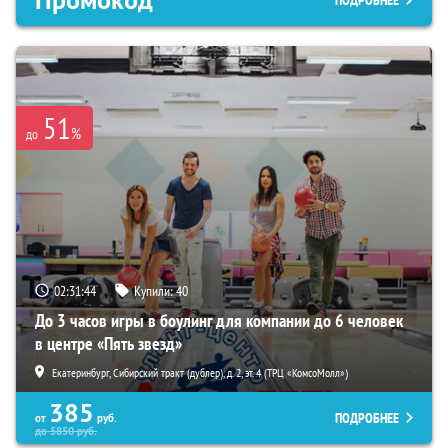
Промокод
ПОДРОБНЕЕ
51
%
до
02:31:44
Купили:
40
До 3 часов игры в боулинг для компании до 6 человек
в центре «Пять звезд»
Екатеринбург, Сибирский тракт (дублер), д. 2, эт. 4 (ТРЦ «КомсоМолл»)
385
ПОДРОБНЕЕ
от
руб.
до
5850
руб.