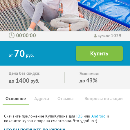
1029
:
:
Купили:
70
от
руб.
Цена без скидки:
Экономия:
1400
43%
до
до
руб.
Основное
Адреса
Отзывы
Вопросы по акции
Скачайте приложение КупиКупона для
IOS
или
Android
и
покажите купон с экрана смартфона. Это удобно :)