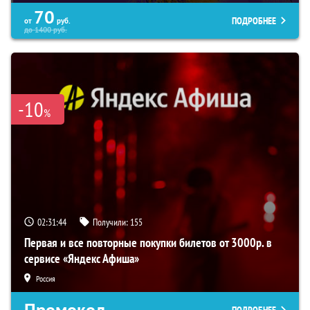
70
ПОДРОБНЕЕ
от
руб.
до
1400
руб.
-10
%
02:31:44
Получили:
155
Первая и все повторные покупки билетов от 3000р. в
сервисе «Яндекс Афиша»
Россия