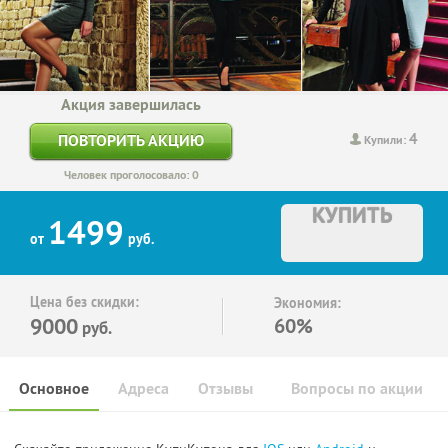
Акция завершилась
4
ПОВТОРИТЬ АКЦИЮ
Купили:
Человек проголосовало: 0
КУПИТЬ
1499
от
руб.
Цена без скидки:
Экономия:
9000
60%
руб.
Основное
Адреса
Отзывы
Вопросы по акции