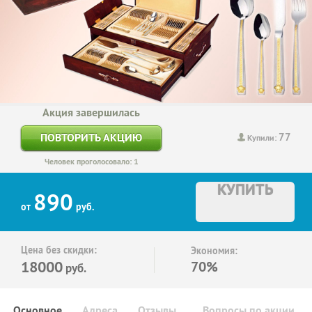
Акция завершилась
77
ПОВТОРИТЬ АКЦИЮ
Купили:
Человек проголосовало: 1
КУПИТЬ
890
от
руб.
Цена без скидки:
Экономия:
18000
70%
руб.
Основное
Адреса
Отзывы
Вопросы по акции