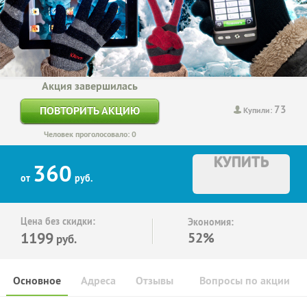
Акция завершилась
73
ПОВТОРИТЬ АКЦИЮ
Купили:
Человек проголосовало: 0
КУПИТЬ
360
от
руб.
Цена без скидки:
Экономия:
1199
52%
руб.
Основное
Адреса
Отзывы
Вопросы по акции