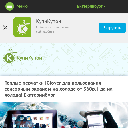
Меню
Екатеринбург
КупиКупон
Мобильное приложение
Загрузить
ещё удобнее
Теплые перчатки iGlover для пользования
сенсорным экраном на холоде от 360р. i-да на
холода! Екатеринбург