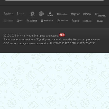
2010-2026 © КупиКупон. Все права защищены.
Все права на товарный знак "КупиКупон" и на сайт www.kupikupon.ru принадлежат
OOO «Агентство цифровых решений» ИНН 7705523387, ОГРН 1127747063212