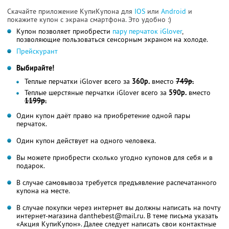
Скачайте приложение КупиКупона для
IOS
или
Android
и
покажите купон с экрана смартфона. Это удобно :)
Купон позволяет приобрести
пару перчаток iGlover
,
позволяющие пользоваться сенсорным экраном на холоде.
Прейскурант
Выбирайте!
Теплые перчатки iGlover всего за
360р.
вместо
749р.
Теплые шерстяные перчатки iGlover всего за
590р.
вместо
1199р.
Один купон даёт право на приобретение одной пары
перчаток.
Один купон действует на одного человека.
Вы можете приобрести сколько угодно купонов для себя и в
подарок.
В случае самовывоза требуется предъявление распечатанного
купона на месте.
В случае покупки через интернет вы должны написать на почту
интернет-магазина danthebest@mail.ru. В теме письма указать
«Акция КупиКупон». Далее следует написать свои контактные