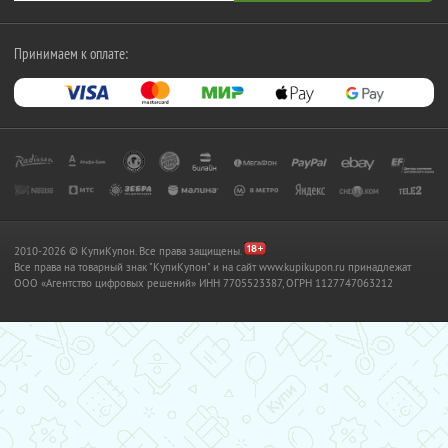
Принимаем к оплате:
2010-2026 © КупиКупон. Все права защищены.
Все права на товарный знак "КупиКупон" и на сайт www.kupikupon.ru принадлежат
OOO «Агентство цифровых решений» ИНН 7705523387, ОГРН 1127747063212