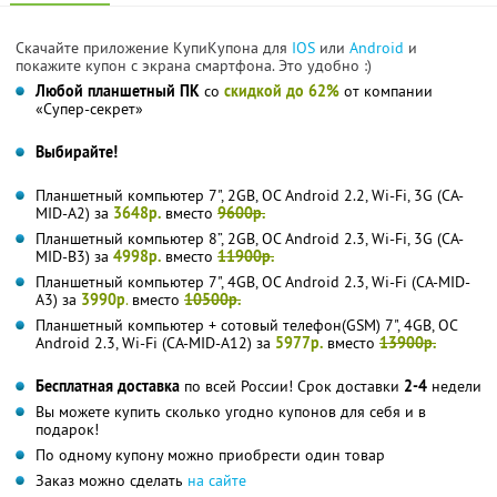
Скачайте приложение КупиКупона для
IOS
или
Android
и
покажите купон с экрана смартфона. Это удобно :)
Любой планшетный ПК
со
скидкой до 62%
от компании
«Супер-секрет»
Выбирайте!
Планшетный компьютер 7", 2GB, ОС Android 2.2, Wi-Fi, 3G (CA-
MID-A2) за
3648р.
вместо
9600р.
Планшетный компьютер 8”, 2GB, ОС Android 2.3, Wi-Fi, 3G (CA-
MID-B3) за
4998р.
вместо
11900р.
Планшетный компьютер 7", 4GB, ОС Android 2.3, Wi-Fi (CA-MID-
A3) за
3990р
.
вместо
10500р.
Планшетный компьютер + сотовый телефон(GSM) 7", 4GB, OC
Android 2.3, Wi-Fi (CA-MID-A12) за
5977р.
вместо
13900р.
Бесплатная доставка
по всей России! Срок доставки
2-4
недели
Вы можете купить сколько угодно купонов для себя и в
подарок!
По одному купону можно приобрести один товар
Заказ можно сделать
на сайте