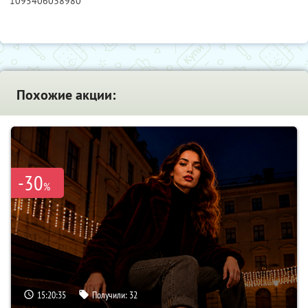
1095406038980
Похожие акции:
-30
%
15:20:33
Получили:
32