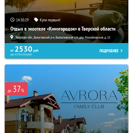
14:30:28
Купи первым!
Отдых в экоотеле «Киногородок» в Тверской области
Тверская обл., Бологовский р-н, Выползовское с/п, дер. Михайловское, д. 15
2530
ПОДРОБНЕЕ
от
руб.
до
173110
руб.
37
%
до