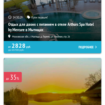
14:30:28
Купи первым!
Отдых для двоих с питанием в отеле Arthurs Spa Hotel
by Mercure в Мытищах
Московская обл., г. Мытищи, д. Ларево, ул. Хвойная, стр. 26
2828
ПОДРОБНЕЕ
от
руб.
до
65700
руб.
35
%
до