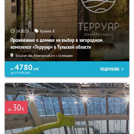
14:30:28
Купили:
8
Проживание в домике на выбор в загородном
комплексе «Терруар» в Тульской области
Тульская обл., Ясногорский р-н, с. Кузмищево
4780
ПОДРОБНЕЕ
от
руб.
до
57400
руб.
30
%
до