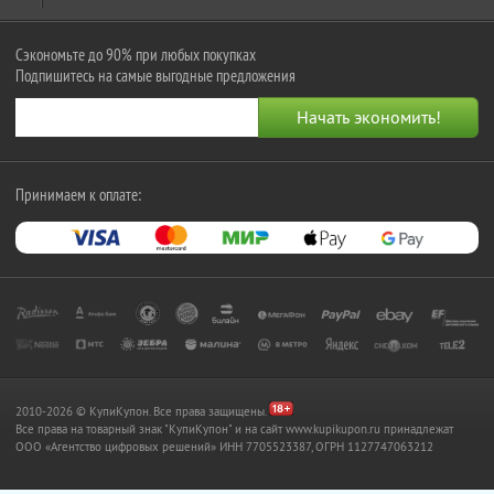
Сэкономьте до 90% при любых покупках
Подпишитесь на самые выгодные предложения
Принимаем к оплате:
2010-2026 © КупиКупон. Все права защищены.
Все права на товарный знак "КупиКупон" и на сайт www.kupikupon.ru принадлежат
OOO «Агентство цифровых решений» ИНН 7705523387, ОГРН 1127747063212