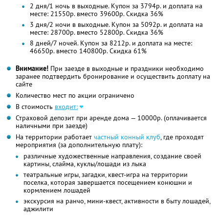
2 дня/1 ночь в выходные. Купон за 3794р. и доплата на
месте: 21550р. вместо 39600р. Скидка 36%
3 дня/2 ночи в выходные. Купон за 5092р. и доплата на
месте: 28700р. вместо 52800р. Скидка 36%
8 дней/7 ночей. Купон за 8212р. и доплата на месте:
46650р. вместо 140800р. Скидка 61%
Внимание!
При заезде в выходные и праздники необходимо
заранее подтвердить бронирование и осуществить доплату на
сайте
Количество мест по акции ограничено
В стоимость
входит:
Страховой депозит при аренде дома — 10000р. (оплачивается
наличными при заезде)
На территории работает
частный конный клуб
, где проходят
мероприятия (за дополнительную плату):
различные художественные направления, создание своей
картины, слайма, куклы/лошади из лыка
театральные игры, загадки, квест-игра на территории
поселка, которая завершается посещением конюшни и
кормлением лошадей
экскурсия на ранчо, мини-квест, активности в быту лошадей,
аджилити