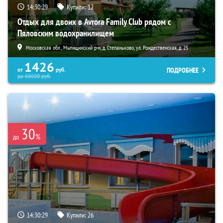
14:30:28
Купили:
12
Отдых для двоих в Avrora Family Club рядом с
Пяловским водохранилищем
Московская обл., Мытищинский р-н, д. Степаньково, ул. Рождественская, д. 25
1426
ПОДРОБНЕЕ
от
руб.
до
60600
руб.
30
%
до
14:30:28
Купили:
26