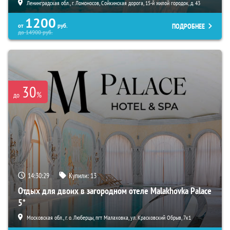
Ленинградская обл., г. Ломоносов, Сойкинская дорога, 15-й жилой городок, д. 43
1200
ПОДРОБНЕЕ
от
руб.
до
14900
руб.
30
%
до
14:30:28
Купили:
13
Отдых для двоих в загородном отеле Malakhovka Palace
5*
Московская обл., г. о. Люберцы, пгт Малаховка, ул. Красковский Обрыв, 7к1