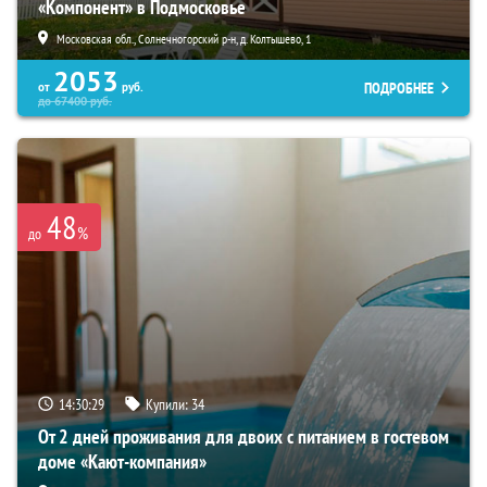
«Компонент» в Подмосковье
Московская обл., Солнечногорский р-н, д. Колтышево, 1
2053
ПОДРОБНЕЕ
от
руб.
до
67400
руб.
48
%
до
14:30:28
Купили:
34
От 2 дней проживания для двоих с питанием в гостевом
доме «Кают-компания»