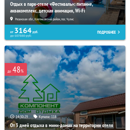
Отдых в парк-отеле «Фестиваль»: питание,
аквакомплекс, детская анимация, Wi-Fi
Рязанская обл., Клепиковский район, пос. Чулис
3164
ПОДРОБНЕЕ
от
руб.
до
107880
руб.
48
%
до
14:30:28
Купили:
118
От 3 дней отдыха в мини-домах на территории отеля