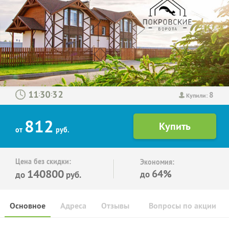
8
:
:
Купили:
812
от
руб.
Цена без скидки:
Экономия:
140800
64%
до
до
руб.
Основное
Адреса
Отзывы
Вопросы по акции