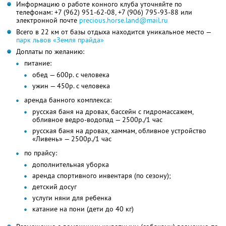
Информацию о работе конного клуба уточняйте по
телефонам:
+7 (962) 951-62-08,
+7 (906) 795-93-88
или
электронной почте
precious.horse.land@mail.ru
Всего в 22 км от базы отдыха находится уникальное место —
парк львов «Земля прайда»
Доплаты по желанию:
питание:
обед — 600р. с человека
ужин — 450р. с человека
аренда банного комплекса:
русская баня на дровах, бассейн с гидромассажем,
обливное ведро-водопад — 2500р./1 час
русская баня на дровах, хаммам, обливное устройство
«Ливень» — 2500р./1 час
по прайсу:
дополнительная уборка
аренда спортивного инвентаря (по сезону);
детский досуг
услуги няни для ребенка
катание на пони (дети до 40 кг)