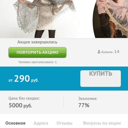
Акция завершилась
14
ПОВТОРИТЬ АКЦИЮ
Купили:
Человек проголосовало: 1
КУПИТЬ
290
от
руб.
Цена без скидки:
Экономия:
5000
77%
руб.
Основное
Адреса
Отзывы
Вопросы по акции