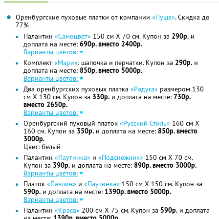
Оренбургские пуховые платки от компании
«Пуша»
. Скидка до
77%
Палантин
«Самоцвет»
150 см Х 70 см. Купон за
290р.
и
доплата на месте:
690р. вместо 2400р.
Варианты цветов:
Комплект
«Мари»
: шапочка и перчатки. Купон за
290р.
и
доплата на месте:
850р. вместо 5000р.
Варианты цветов:
Два оренбургских пуховых платка
«Радуга»
размером 130
см Х 130 см. Купон за
330р.
и доплата на месте:
730р.
вместо 2650р.
Варианты цветов:
Оренбургский пуховый платок
«Русский Стиль»
160 см Х
160 см. Купон за
350р.
и доплата на месте:
850р. вместо
3000р.
Цвет: белый
Палантин
«Паутинка»
и
«Подснежник»
150 см Х 70 см.
Купон за
390р.
и доплата на месте:
890р. вместо 3000р.
Варианты цветов:
Платок
«Павлин»
и
«Паутинка»
150 см Х 150 см. Купон за
590р.
и доплата на месте:
1390р. вместо 5000р.
Варианты цветов:
Палантин
«Краса»
200 см Х 75 см. Купон за
590р.
и доплата
на месте:
1390р. вместо 5000р.