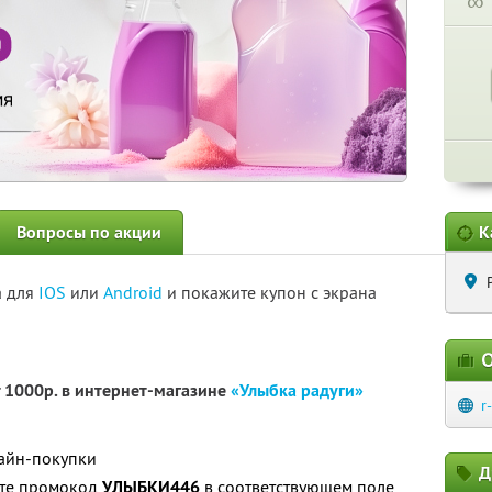
∞
Вопросы по акции
К
а для
IOS
или
Android
и покажите купон с экрана
О
т 1000р. в интернет-магазине
«Улыбка радуги»
r
лайн-покупки
Д
ите промокод
УЛЫБКИ446
в соответствующем поле