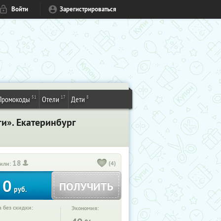
Войти
Зарегистрироваться
51
17
8
Промокоды
Отели
Дети
ги». Екатеринбург
18
(4)
или:
0
ПОЛУЧИТЬ
руб.
 без скидки:
Экономия: