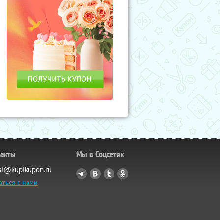
такты
Мы в Соцсетях
si@kupikupon.ru
аться с нами