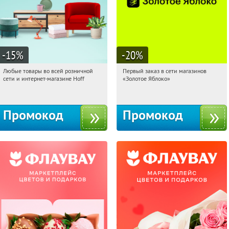
-15
%
-20
%
Любые товары во всей розничной
Первый заказ в сети магазинов
17:33:59
Получили:
83
17:33:59
Получи первым!
сети и интернет-магазине Hoff
«Золотое Яблоко»
Москва, 1-й Волоколамский проезд,
Россия
10с1
Промокод
Промокод