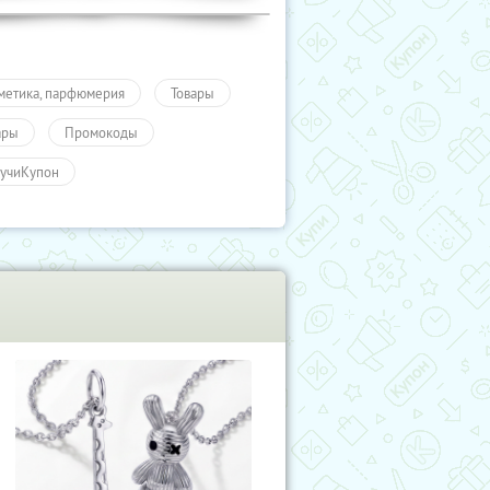
метика, парфюмерия
Товары
ары
Промокоды
учиКупон