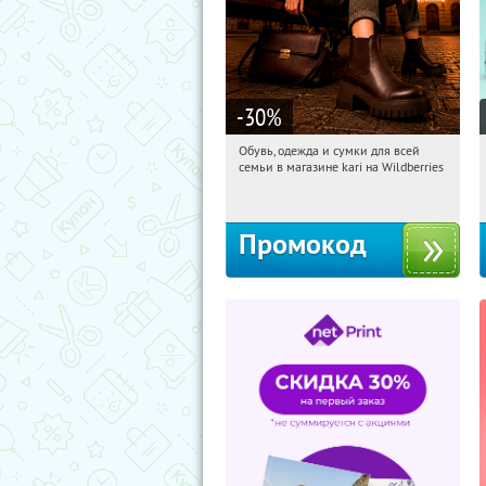
-30
%
Обувь, одежда и сумки для всей
17:33:59
Получили:
32
семьи в магазине kari на Wildberries
Россия
Промокод