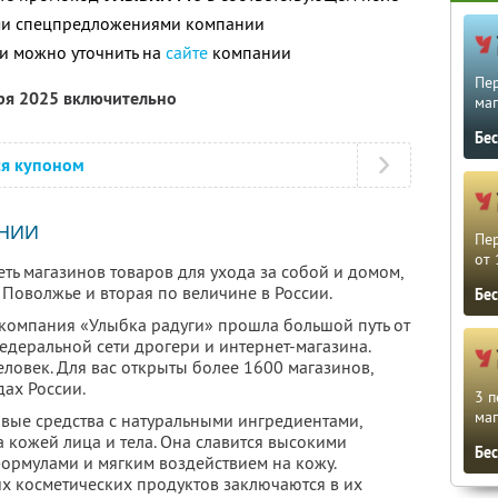
ими спецпредложениями компании
и можно уточнить на
сайте
компании
Пе
бря 2025 включительно
маг
Бе
ся купоном
НИИ
Пе
от 
ть магазинов товаров для ухода за собой и домом,
Поволжье и вторая по величине в России.
Бе
компания «Улыбка радуги» прошла большой путь от
едеральной сети дрогери и интернет-магазина.
ловек. Для вас открыты более 1600 магазинов,
ах России.
3 п
маг
овые средства с натуральными ингредиентами,
 кожей лица и тела. Она славится высокими
Бе
ормулами и мягким воздействием на кожу.
х косметических продуктов заключаются в их