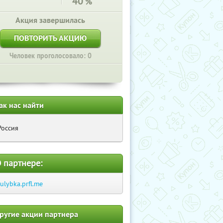
40
%
Акция завершилась
ПОВТОРИТЬ АКЦИЮ
Человек проголосовало: 0
ак нас найти
Россия
 партнере:
-ulybka.prfl.me
ругие акции партнера