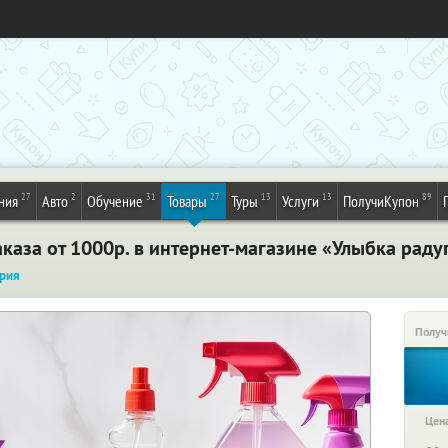
27
2
31
27
13
13
89
ния
Авто
Обучение
Товары
Туры
Услуги
ПолучиКупон
каза от 1000р. в интернет-магазине «Улыбка раду
рия
Получ
Цена