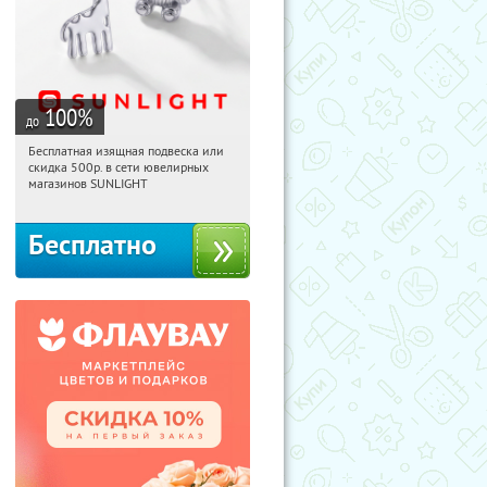
100
%
до
Бесплатная изящная подвеска или
17:33:59
Получили:
74
скидка 500р. в сети ювелирных
Россия
магазинов SUNLIGHT
Бесплатно