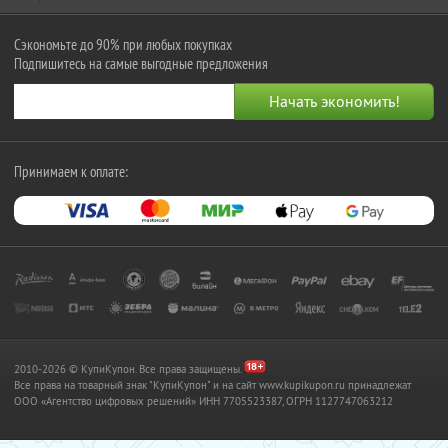
Сэкономьте до 90% при любых покупках
Подпишитесь на самые выгодные предложения
Принимаем к оплате:
2010-2026 © КупиКупон. Все права защищены.
Все права на товарный знак "КупиКупон" и на сайт www.kupikupon.ru принадлежат
OOO «Агентство цифровых решений» ИНН 7705523387, ОГРН 1127747063212