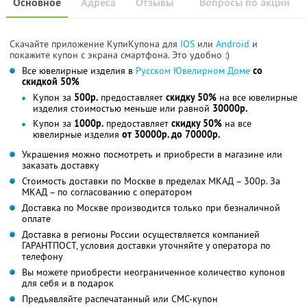
Основное
Адреса
Отзывы
Вопросы по акции
Скачайте приложение КупиКупона для
IOS
или
Android
и
покажите купон с экрана смартфона. Это удобно :)
Все ювелирные изделия в
Русском Ювелирном Доме
со
скидкой 50%
Купон за
500р.
предоставляет
скидку 50%
на все ювелирные
изделия стоимостью меньше или равной
30000р.
Купон за
1000р.
предоставляет
скидку 50%
на все
ювелирные изделия
от 30000р. до 70000р.
Украшения можно посмотреть и приобрести в магазине или
заказать доставку
Стоимость доставки по Москве в пределах МКАД – 300р. За
МКАД – по согласованию с оператором
Доставка по Москве производится только при безналичной
оплате
Доставка в регионы России осуществляется компанией
ГАРАНТПОСТ, условия доставки уточняйте у оператора по
телефону
Вы можете приобрести неограниченное количество купонов
для себя и в подарок
Предъявляйте распечатанный или СМС-купон