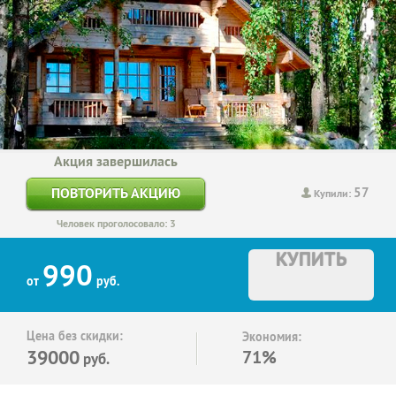
Акция завершилась
57
ПОВТОРИТЬ АКЦИЮ
Купили:
Человек проголосовало: 3
КУПИТЬ
990
от
руб.
Цена без скидки:
Экономия:
39000
71%
руб.