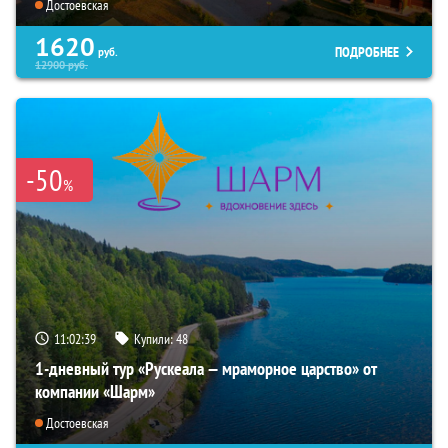
Достоевская
1620
ПОДРОБНЕЕ
руб.
12900
руб.
-50
%
11:02:38
Купили:
48
1-дневный тур «Рускеала — мраморное царство» от
компании «Шарм»
Достоевская