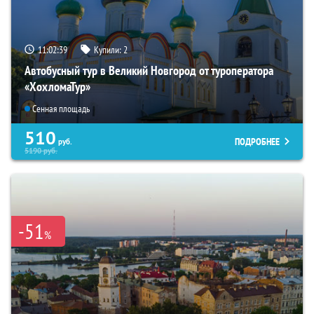
11:02:38
Купили:
2
Автобусный тур в Великий Новгород от туроператора
«ХохломаТур»
Сенная площадь
510
ПОДРОБНЕЕ
руб.
5190
руб.
-51
%