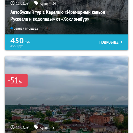
11:02:38
Купили:
24
Автобусный тур в Карелию «Мраморный каньон
Рускеала и водопады» от «ХохломаТур»
Сенная площадь
450
ПОДРОБНЕЕ
руб.
4550
руб.
-51
%
11:02:38
Купили:
5