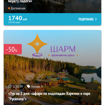
берегу Ладоги»
Достоевская
1740
ПОДРОБНЕЕ
руб.
13900
руб.
-50
%
11:02:38
Купили:
6
«Тур на 2 дня: сафари по водопадам Карелии и парк
“Рускеала"»