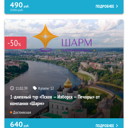
490
ПОДРОБНЕЕ
руб.
3900
руб.
-50
%
11:02:38
Купили:
12
1-дневный тур «Псков — Изборск — Печоры» от
компании «Шарм»
Достоевская
640
ПОДРОБНЕЕ
руб.