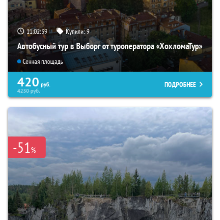
11:02:38
Купили:
9
Автобусный тур в Выборг от туроператора «ХохломаТур»
Сенная площадь
420
ПОДРОБНЕЕ
руб.
4230
руб.
-51
%