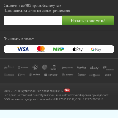
Сэкономьте до 90% при любых покупках
Подпишитесь на самые выгодные предложения
Принимаем к оплате:
2010-2026 © КупиКупон. Все права защищены.
Все права на товарный знак "КупиКупон" и на сайт www.kupikupon.ru принадлежат
OOO «Агентство цифровых решений» ИНН 7705523387, ОГРН 1127747063212