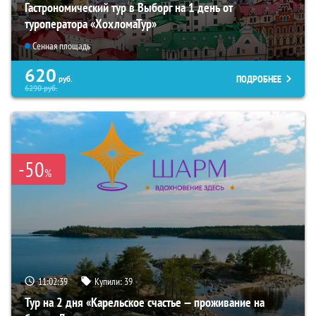
Гастрономический тур в Выборг на 1 день от
туроператора «ХохломаТур»
Сенная площадь
620
ПОДРОБНЕЕ
руб.
6290
руб.
-50
%
11:02:38
Купили:
39
Тур на 2 дня «Карельское счастье — проживание на