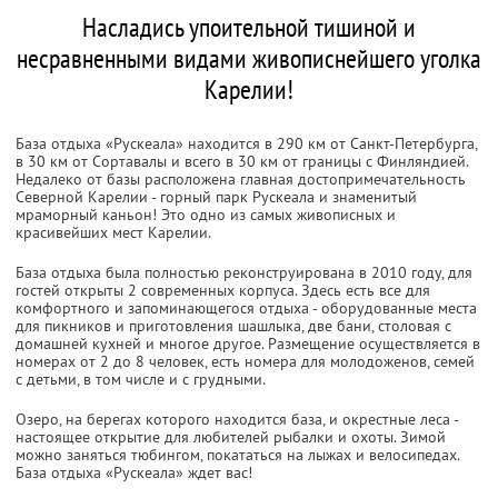
Насладись упоительной тишиной и
несравненными видами живописнейшего уголка
Карелии!
База отдыха «Рускеала» находится в 290 км от Санкт-Петербурга,
в 30 км от Сортавалы и всего в 30 км от границы с Финляндией.
Недалеко от базы расположена главная достопримечательность
Северной Карелии - горный парк Рускеала и знаменитый
мраморный каньон! Это одно из самых живописных и
красивейших мест Карелии.
База отдыха была полностью реконструирована в 2010 году, для
гостей открыты 2 современных корпуса. Здесь есть все для
комфортного и запоминающегося отдыха - оборудованные места
для пикников и приготовления шашлыка, две бани, столовая с
домашней кухней и многое другое. Размещение осуществляется в
номерах от 2 до 8 человек, есть номера для молодоженов, семей
с детьми, в том числе и с грудными.
Озеро, на берегах которого находится база, и окрестные леса -
настоящее открытие для любителей рыбалки и охоты. Зимой
можно заняться тюбингом, покататься на лыжах и велосипедах.
База отдыха «Рускеала» ждет вас!