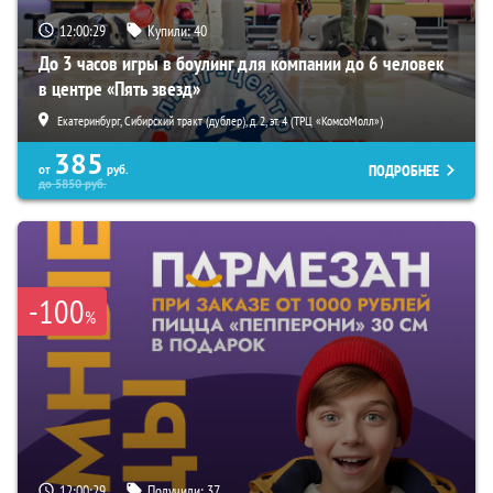
12:00:28
Купили:
40
До 3 часов игры в боулинг для компании до 6 человек
в центре «Пять звезд»
Екатеринбург, Сибирский тракт (дублер), д. 2, эт. 4 (ТРЦ «КомсоМолл»)
385
ПОДРОБНЕЕ
от
руб.
до
5850
руб.
-100
%
12:00:28
Получили:
37