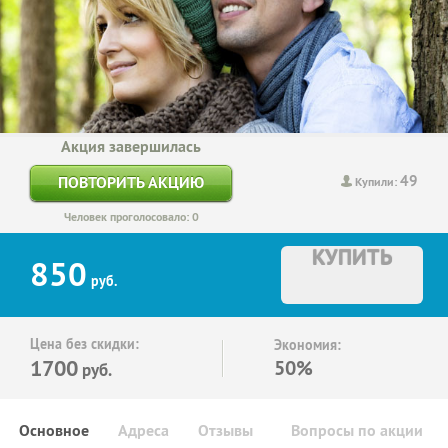
Акция завершилась
49
ПОВТОРИТЬ АКЦИЮ
Купили:
Человек проголосовало: 0
КУПИТЬ
850
руб.
Цена без скидки:
Экономия:
1700
50%
руб.
Основное
Адреса
Отзывы
Вопросы по акции