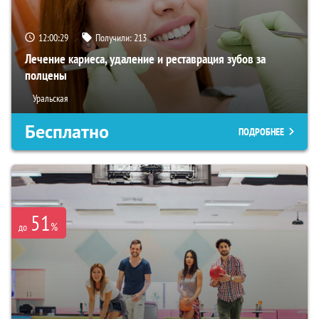
12:00:28
Получили:
213
Лечение кариеса, удаление и реставрация зубов за
полцены
Уральская
Бесплатно
ПОДРОБНЕЕ
51
%
до