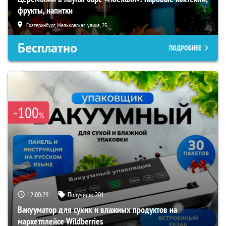
фрукты, напитки
Екатеринбург, Мельковская улица, 2Б
Бесплатно
ПОДРОБНЕЕ
-100
%
12:00:28
Получили:
201
Вакууматор для сухих и влажных продуктов на
маркетплейсе Wildberries