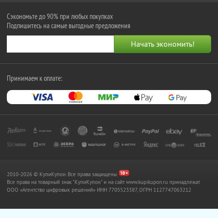
Сэкономьте до 90% при любых покупках
Подпишитесь на самые выгодные предложения
Принимаем к оплате:
2010-2026 © КупиКупон. Все права защищены.
Все права на товарный знак "КупиКупон" и на сайт www.kupikupon.ru принадлежат
OOO «Агентство цифровых решений» ИНН 7705523387, ОГРН 1127747063212