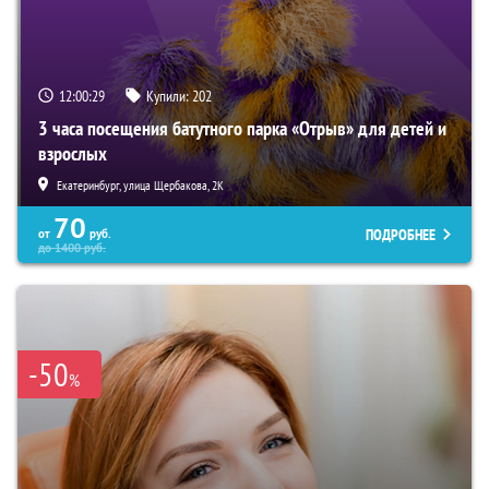
12:00:28
Купили:
202
3 часа посещения батутного парка «Отрыв» для детей и
взрослых
Екатеринбург, улица Щербакова, 2К
70
ПОДРОБНЕЕ
от
руб.
до
1400
руб.
-50
%