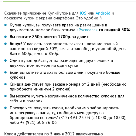
Скачайте приложение КупиКупона для
IOS
или
Android
и
покажите купон с экрана смартфона. Это удобно :)
Купив купон, вы получаете право на размещение в
двухместном номере базы отдыха
«Рускеала»
со скидкой 50%
Вы платите 850р. вместо
1700
р. за двоих
Бонус!
У вас есть возможность заказать питание полный
пансион со скидкой 30%, т.е. завтрак обед и ужин обойдется
Вам в 600р., вместо 850р.
Один купон действует на размещение двух человек в
двухместном номере на одни сутки
Если вы хотите отдыхать больше дней, покупайте больше
купонов
Скидка действует при заказе номера от 2 дней (необходимо
приобрести минимум 2 купона)
Вы можете купить неограниченное количество купонов для
себя и в подарок
Прежде чем покупать купон, необходимо забронировать
интересующую вас дату, сообщить менеджеру по
бронированию по тел::+7 (812) 493-23-03
(с 10.00 до 18.00)
,
либо +7 (921) 306-76-06
Купон действителен по 5 июня 2012 включительно