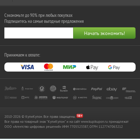
Сэкономьте до 90% при любых покупках
Подпишитесь на самые выгодные предложения
Принимаем к оплате:
2010-2026 © КупиКупон. Все права защищены.
Все права на товарный знак "КупиКупон" и на сайт www.kupikupon.ru принадлежат
OOO «Агентство цифровых решений» ИНН 7705523387, ОГРН 1127747063212