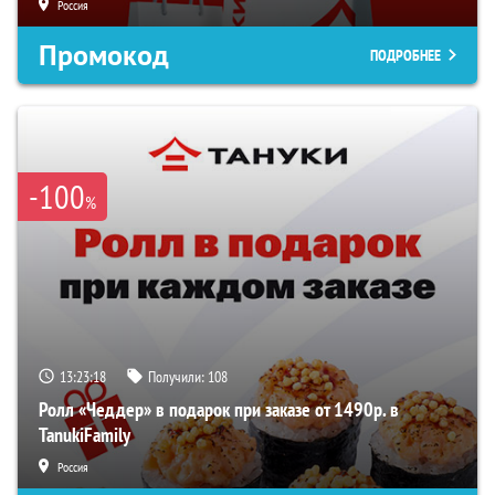
Россия
Промокод
ПОДРОБНЕЕ
-100
%
13:23:17
Получили:
108
Ролл «Чеддер» в подарок при заказе от 1490р. в
TanukiFamily
Россия