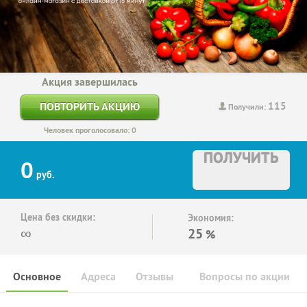
Акция завершилась
115
ПОВТОРИТЬ АКЦИЮ
Получили:
Человек проголосовало: 0
ПОЛУЧИТЬ
0
руб.
Цена без скидки:
Экономия:
∞
25
%
Основное
Адреса
Отзывы
Вопросы по акции