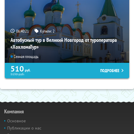
06:40:20
Купили:
2
Автобусный тур в Великий Новгород от туроператора
«ХохломаТур»
Сенная площадь
510
ПОДРОБНЕЕ
руб.
5190
руб.
Компания
Основное
Публикации о нас