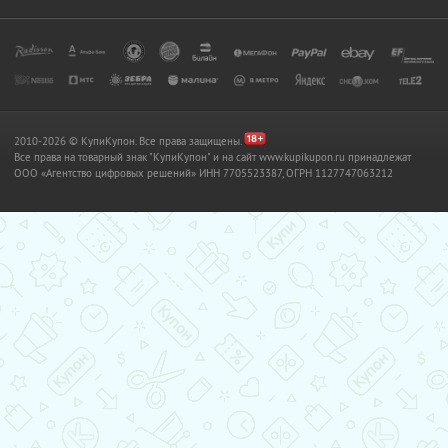
2010-2026 © КупиКупон. Все права защищены.
Все права на товарный знак "КупиКупон" и на сайт www.kupikupon.ru принадлежат
OOO «Агентство цифровых решений» ИНН 7705523387, ОГРН 1127747063212