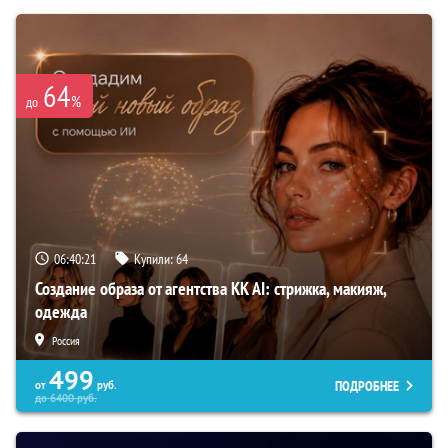
64
%
до
06:40:20
Купили:
64
Создание образа от агентства KK AI: стрижка, макияж,
одежда
Россия
499
ПОДРОБНЕЕ
от
руб.
до
6400
руб.