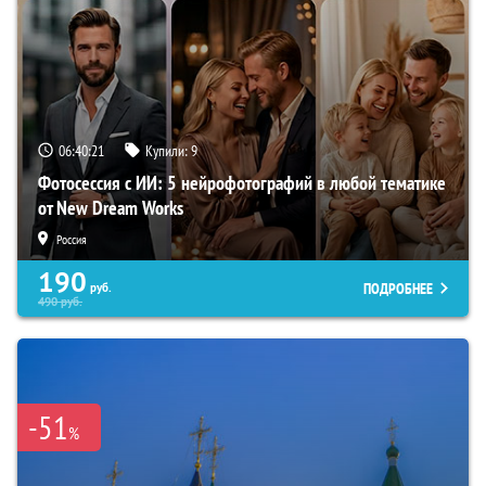
06:40:20
Купили:
9
Фотосессия с ИИ: 5 нейрофотографий в любой тематике
от New Dream Works
Россия
190
ПОДРОБНЕЕ
руб.
490
руб.
-51
%