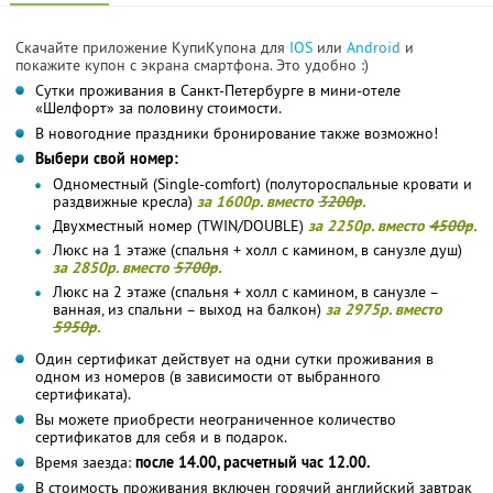
Скачайте приложение КупиКупона для
IOS
или
Android
и
покажите купон с экрана смартфона. Это удобно :)
Сутки проживания в Санкт-Петербурге в мини-отеле
«Шелфорт» за половину стоимости.
В новогодние праздники бронирование также возможно!
Выбери свой номер:
Одноместный (Single-comfort) (полутороспальные кровати и
раздвижные кресла)
за 1600р. вместо
3200р
.
Двухместный номер (TWIN/DOUBLE)
за 2250р. вместо
4500р
.
Люкс на 1 этаже (спальня + холл с камином, в санузле душ)
за 2850р. вместо
5700р
.
Люкс на 2 этаже (спальня + холл с камином, в санузле –
ванная, из спальни – выход на балкон)
за 2975р. вместо
5950р
.
Один сертификат действует на одни сутки проживания в
одном из номеров (в зависимости от выбранного
сертификата).
Вы можете приобрести неограниченное количество
сертификатов для себя и в подарок.
Время заезда:
после 14.00, расчетный час 12.00.
В стоимость проживания включен горячий английский завтрак