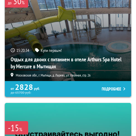
30
%
до
15:20:33
Купи первым!
Отдых для двоих с питанием в отеле Arthurs Spa Hotel
by Mercure в Мытищах
Московская обл., г. Мытищи, д. Ларево, ул. Хвойная, стр. 26
2828
ПОДРОБНЕЕ
от
руб.
до
65700
руб.
-15
%