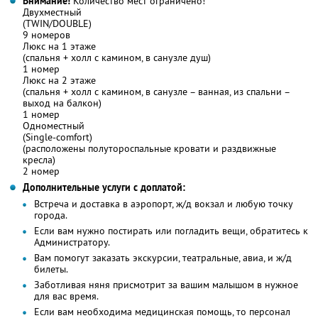
Внимание!
Количество мест ограничено!
Двухместный
(TWIN/DOUBLE)
9 номеров
Люкс на 1 этаже
(спальня + холл с камином, в санузле душ)
1 номер
Люкс на 2 этаже
(спальня + холл с камином, в санузле – ванная, из спальни –
выход на балкон)
1 номер
Одноместный
(Single-comfort)
(расположены полутороспальные кровати и раздвижные
кресла)
2 номер
Дополнительные услуги с доплатой:
Встреча и доставка в аэропорт, ж/д вокзал и любую точку
города.
Если вам нужно постирать или погладить вещи, обратитесь к
Администратору.
Вам помогут заказать экскурсии, театральные, авиа, и ж/д
билеты.
Заботливая няня присмотрит за вашим малышом в нужное
для вас время.
Если вам необходима медицинская помощь, то персонал