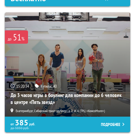
51
%
до
15:20:33
Купили:
40
До 3 часов игры в боулинг для компании до 6 человек
в центре «Пять звезд»
Екатеринбург, Сибирский тракт (дублер), д. 2, эт. 4 (ТРЦ «КомсоМолл»)
385
ПОДРОБНЕЕ
от
руб.
до
5850
руб.