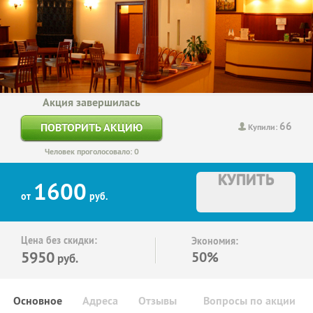
Акция завершилась
66
ПОВТОРИТЬ АКЦИЮ
Купили:
Человек проголосовало: 0
КУПИТЬ
1600
от
руб.
Цена без скидки:
Экономия:
5950
50%
руб.
Основное
Адреса
Отзывы
Вопросы по акции