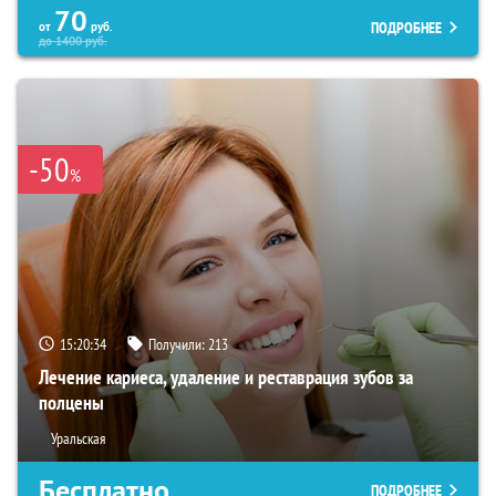
70
ПОДРОБНЕЕ
от
руб.
до
1400
руб.
-50
%
15:20:33
Получили:
213
Лечение кариеса, удаление и реставрация зубов за
полцены
Уральская
Бесплатно
ПОДРОБНЕЕ