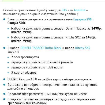
Скачайте приложение КупиКупона для
IOS
или
Android
и
покажите купон с экрана смартфона. Это удобно :)
Электронные сигареты в интернет-магазине
Сигарета.РФ
.
Скидка 50%
Набор из двух электронных сигарет Denshi Tabaco за
1490р.
вместо 2990р.
Набор из двух электронных сигарет Ritchy SX2 за
1490р.
вместо 2990р.
В набор
DENSHI TABACO Turbo Black
и набор
Ritchy SX2
входит:
2 электросигареты
зарядное устройство от бытовой розетки
зарядное устройство от USB порта
5 картомайзеров
БОНУС:
Скидка 15% на любые картомайзеры и жидкость
Вы можете приобрести неограниченное количество купонов
для себя и в подарок
Предъявляйте распечатанный или смс-купон на месте
Скидка по купону не суммируется с другими специальными
предложениями компании