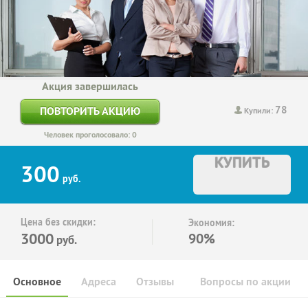
Акция завершилась
78
ПОВТОРИТЬ АКЦИЮ
Купили:
Человек проголосовало: 0
КУПИТЬ
300
руб.
Цена без скидки:
Экономия:
3000
90%
руб.
Основное
Адреса
Отзывы
Вопросы по акции