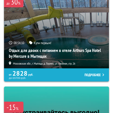
30
%
до
08:54:09
Купи первым!
Отдых для двоих с питанием в отеле Arthurs Spa Hotel
by Mercure в Мытищах
Московская обл., г. Мытищи, д. Ларево, ул. Хвойная, стр. 26
2828
ПОДРОБНЕЕ
от
руб.
до
65700
руб.
-15
%