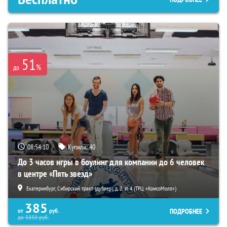
51
%
до
08:54:09
Купили:
40
До 3 часов игры в боулинг для компании до 6 человек
в центре «Пять звезд»
Екатеринбург, Сибирский тракт (дублер), д. 2, эт. 4 (ТРЦ «КомсоМолл»)
385
ПОДРОБНЕЕ
от
руб.
до
5850
руб.