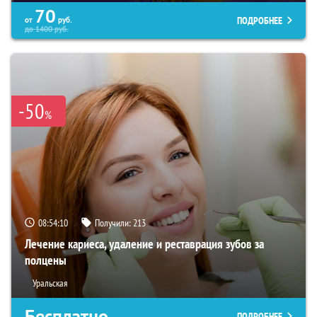
70
ПОДРОБНЕЕ
от
руб.
до
1400
руб.
-50
%
08:54:09
Получили:
213
Лечение кариеса, удаление и реставрация зубов за
полцены
Уральская
Бесплатно
ПОДРОБНЕЕ