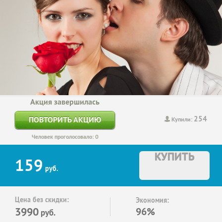
Акция завершилась
254
ПОВТОРИТЬ АКЦИЮ
Купили:
Человек проголосовало: 0
КУПИТЬ
159
руб.
Цена без скидки:
Экономия:
3990
96%
руб.