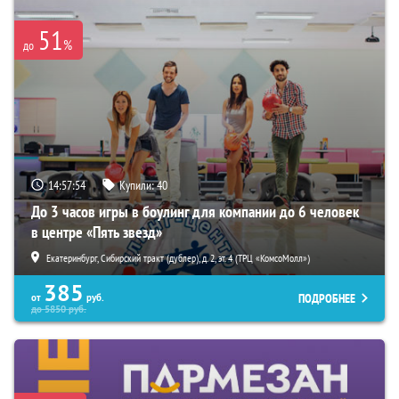
51
%
до
14:57:53
Купили:
40
До 3 часов игры в боулинг для компании до 6 человек
в центре «Пять звезд»
Екатеринбург, Сибирский тракт (дублер), д. 2, эт. 4 (ТРЦ «КомсоМолл»)
385
ПОДРОБНЕЕ
от
руб.
до
5850
руб.