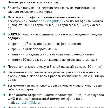
Неконструктивная критика и флуд
За любые нарушения, перечисленные выше, моментально
следует исключение из курса
Даты прямого эфира тренинга можно уточнить по
электронной почте:
bonus34@bk.ru
или по телефонам центра
«ЛайфСтайл»: (8442)98-75-02, (8442)98-92-02, 8(917)338-92-
02
БОНУСЫ!
Участники тренинга после его прохождения получат
подарки:
тренинг «7 навыков высокой эффективности»
тренинг «Как побороть лень»
книгу «Что недопустимо в отношениях с женщинами»
книгу «10 шагов к достижению ошеломляющего успеха»
Продолжительность услуги 5 дней (каждый день по 30 минут)
Вы можете воспользоваться купоном сразу после покупки в
любой день в любое время работы компании: пн.-пт. с 10:00 до
22:00
Вы можете купить и использовать сколько угодно купонов для
себя и в подарок
Необходимо отправить наименование тренинга, номер купона,
ФИО и личный контактный номер телефона на e-
mail:
bonus34@bk.ru
Невозможно использовать один купон дважды или один купон