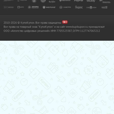
2010-2026 © КупиКупон. Все права защищены.
Все права на товарный знак "КупиКупон" и на сайт www.kupikupon.ru принадлежат
OOO «Агентство цифровых решений» ИНН 7705523387, ОГРН 1127747063212