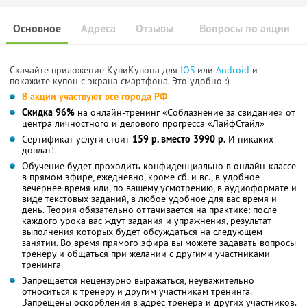
Основное
Адреса
Отзывы
Вопросы по акции
Скачайте приложение КупиКупона для
IOS
или
Android
и
покажите купон с экрана смартфона. Это удобно :)
В акции участвуют все города РФ
Скидка 96%
на онлайн-тренинг «Соблазнение за свидание» от
центра личностного и делового прогресса «ЛайфСтайл»
Сертификат услуги стоит
159 р. вместо 3990 р.
И никаких
доплат!
Обучение будет проходить конфиденциально в онлайн-классе
в прямом эфире, ежедневно, кроме сб. и вс., в удобное
вечернее время или, по вашему усмотрению, в аудиоформате и
виде текстовых заданий, в любое удобное для вас время и
день. Теория обязательно оттачивается на практике: после
каждого урока вас ждут задания и упражнения, результат
выполнения которых будет обсуждаться на следующем
занятии. Во время прямого эфира вы можете задавать вопросы
тренеру и общаться при желании с другими участниками
тренинга
Запрещается нецензурно выражаться, неуважительно
относиться к тренеру и другим участникам тренинга.
Запрещены оскорбления в адрес тренера и других участников.