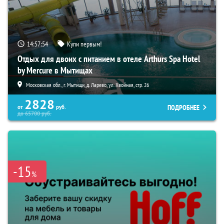
14:57:53
Купи первым!
Отдых для двоих с питанием в отеле Arthurs Spa Hotel
by Mercure в Мытищах
Московская обл., г. Мытищи, д. Ларево, ул. Хвойная, стр. 26
2828
ПОДРОБНЕЕ
от
руб.
до
65700
руб.
-15
%