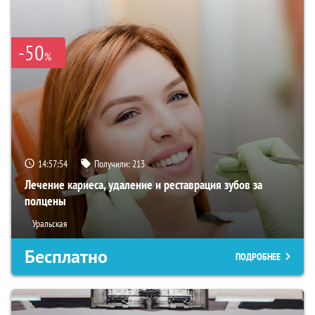
-50
%
14:57:53
Получили:
213
Лечение кариеса, удаление и реставрация зубов за
полцены
Уральская
Бесплатно
ПОДРОБНЕЕ