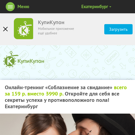
Меню
Екатеринбург
КупиКупон
Мобильное приложение
Загрузить
ещё удобнее
Онлайн-тренинг «Соблазнение за свидание»
всего
за 159 р. вместо
3990
р.
Откройте для себя все
секреты успеха у противоположного пола!
Екатеринбург