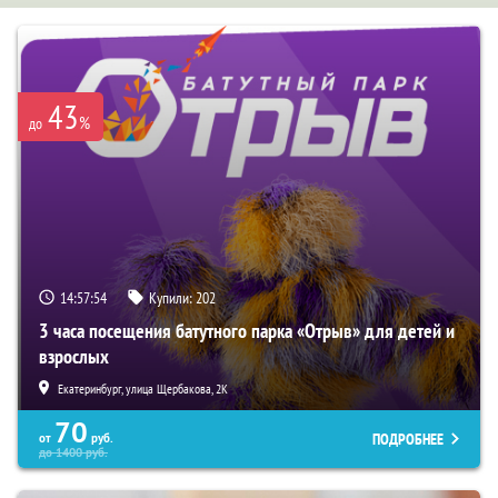
43
%
до
14:57:53
Купили:
202
3 часа посещения батутного парка «Отрыв» для детей и
взрослых
Екатеринбург, улица Щербакова, 2К
70
ПОДРОБНЕЕ
от
руб.
до
1400
руб.