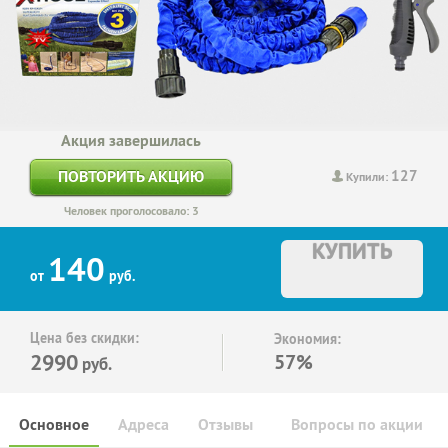
Акция завершилась
127
ПОВТОРИТЬ АКЦИЮ
Купили:
Человек проголосовало: 3
КУПИТЬ
140
от
руб.
Цена без скидки:
Экономия:
2990
57%
руб.
Основное
Адреса
Отзывы
Вопросы по акции