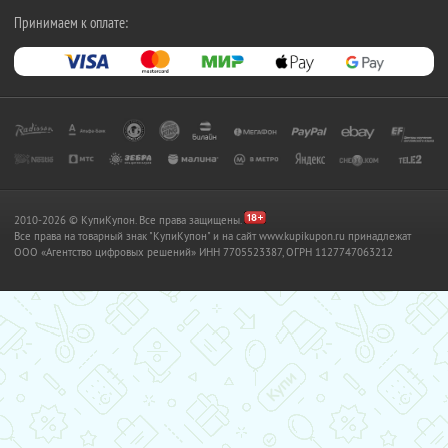
Принимаем к оплате:
2010-2026 © КупиКупон. Все права защищены.
Все права на товарный знак "КупиКупон" и на сайт www.kupikupon.ru принадлежат
OOO «Агентство цифровых решений» ИНН 7705523387, ОГРН 1127747063212