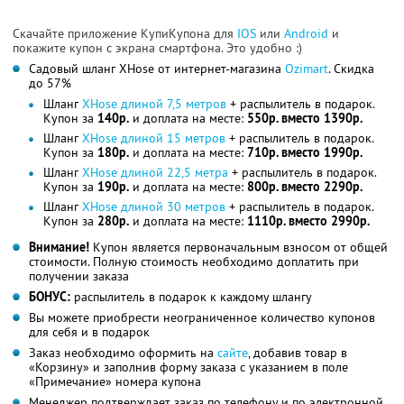
Скачайте приложение КупиКупона для
IOS
или
Android
и
покажите купон с экрана смартфона. Это удобно :)
Садовый шланг XHose от интернет-магазина
Ozimart
. Скидка
до 57%
Шланг
XHose длиной 7,5 метров
+ распылитель в подарок.
Купон за
140р.
и доплата на месте:
550р. вместо 1390р.
Шланг
XHose длиной 15 метров
+ распылитель в подарок.
Купон за
180р.
и доплата на месте:
710р. вместо 1990р.
Шланг
XHose длиной 22,5 метра
+ распылитель в подарок.
Купон за
190р.
и доплата на месте:
800р. вместо 2290р.
Шланг
XHose длиной 30 метров
+ распылитель в подарок.
Купон за
280р.
и доплата на месте:
1110р. вместо 2990р.
Внимание!
Купон является первоначальным взносом от общей
стоимости. Полную стоимость необходимо доплатить при
получении заказа
БОНУС:
распылитель в подарок к каждому шлангу
Вы можете приобрести неограниченное количество купонов
для себя и в подарок
Заказ необходимо оформить на
сайте
, добавив товар в
«Корзину» и заполнив форму заказа с указанием в поле
«Примечание» номера купона
Менеджер подтверждает заказ по телефону и по электронной