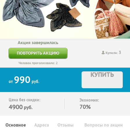
Акция завершилась
3
ПОВТОРИТЬ АКЦИЮ
Купили:
Человек проголосовало: 2
КУПИТЬ
990
от
руб.
Цена без скидки:
Экономия:
4900
70%
руб.
Основное
Адреса
Отзывы
Вопросы по акции