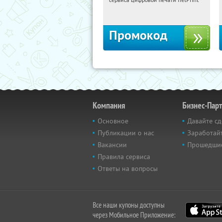
Россия
Промокод
Компания
Бизнес-Пар
Основное
Давайте сд
Публикации о нас
Заработайт
Вакансии
Прошедши
Правила сервиса
Ответы на вопросы
Все наши купоны доступны
через Мобильное Приложение: