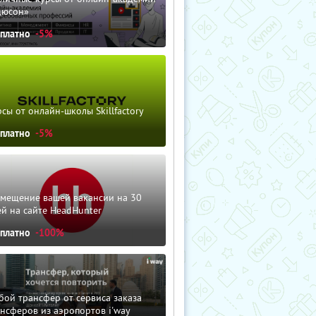
дюсон»
сплатно
-5%
сы от онлайн-школы Skillfactory
сплатно
-5%
змещение вашей вакансии на 30
й на сайте HeadHunter
сплатно
-100%
ой трансфер от сервиса заказа
нсферов из аэропортов i'way