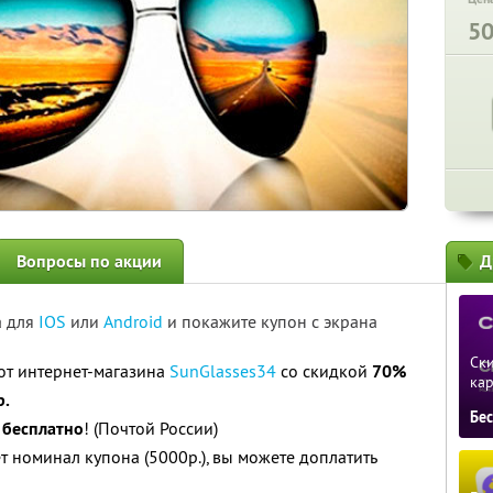
5
Вопросы по акции
Д
а для
IOS
или
Android
и покажите купон с экрана
Ски
от интернет-магазина
SunGlasses34
со скидкой
70%
ка
р.
Бе
я
бесплатно
! (Почтой России)
 номинал купона (5000р.), вы можете доплатить