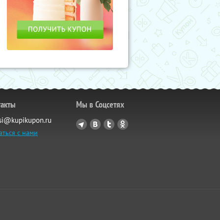
такты
Мы в Соцсетях
si@kupikupon.ru
аться с нами