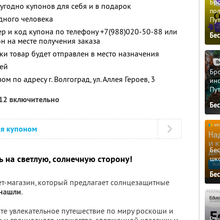
Бро
угодно купонов для себя и в подарок
пол
дного человека
Пу
 и код купона по телефону +7(988)020-50-88 или
Бе
н на месте получения заказа
ки товар будет отправлен в место назначения
ей
Бро
 по адресу г. Волгоград, ул. Аллея Героев, 3
ино
Пу
012 включительно
Бе
ся купоном
Бе
 на светлую, солнечную сторону!
шк
Бе
т-магазин, который предлагает солнцезащитные
 нашли
.
те увлекательное путешествие по миру роскоши и
Ра