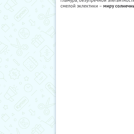
гламура, безупречной элегантност
смелой эклектики –
миру солнечн