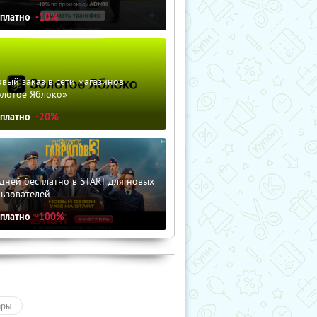
сплатно
-10%
вый заказ в сети магазинов
олотое Яблоко»
сплатно
-20%
дней бесплатно в START для новых
льзователей
сплатно
-100%
ары