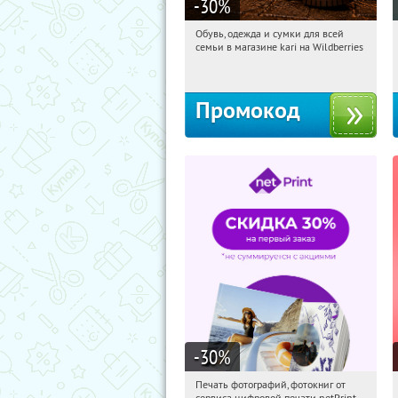
-30
%
Обувь, одежда и сумки для всей
18:52:44
Получили:
31
семьи в магазине kari на Wildberries
Россия
Промокод
-30
%
Печать фотографий, фотокниг от
18:52:44
Получили:
4
сервиса цифровой печати netPrint