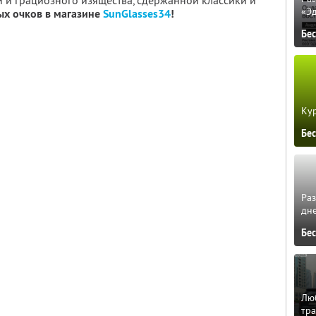
и и грациозного изящества, сдержанной классики и
«Э
ых очков в магазине
SunGlasses34
!
Бе
Кур
Бе
Ра
дне
Бе
Люб
тра