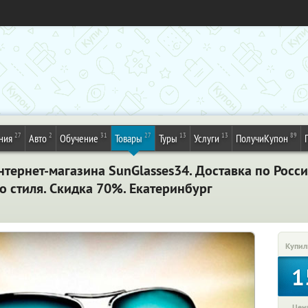
27
2
31
27
13
13
89
ния
Авто
Обучение
Товары
Туры
Услуги
ПолучиКупон
тернет-магазина SunGlasses34. Доставка по Росс
о стиля. Скидка 70%. Екатеринбург
Купил
1
Цена