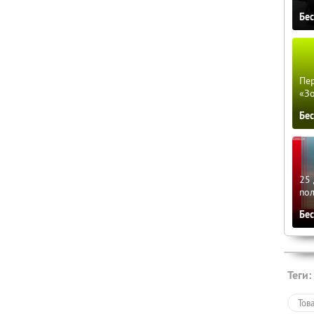
Бе
Пер
«З
Бе
25 
по
Бе
Теги:
Тов