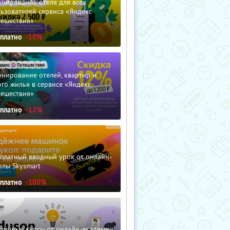
нирование отеля для всех
ьзователей сервиса «Яндекс
тешествия»
сплатно
-10%
нирование отелей, квартир и
го жилья в сервисе «Яндекс
тешествия»
сплатно
-12%
сплатный вводный урок от онлайн-
олы Skysmart
сплатно
-100%
зличные курсы от онлайн-академии