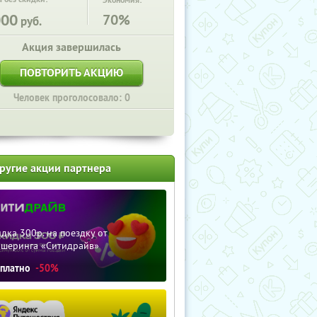
Экономия:
000
70%
руб.
Акция завершилась
ПОВТОРИТЬ АКЦИЮ
Человек проголосовало: 0
ругие акции партнера
дка 300р. на поездку от
ршеринга «Ситидрайв»
сплатно
-50%