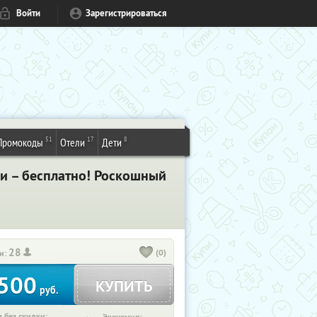
Войти
Зарегистрироваться
51
17
8
Промокоды
Отели
Дети
ии – бесплатно! Роскошный
28
(0)
и:
500
КУПИТЬ
руб.
 без скидки: