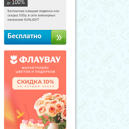
100
%
до
Бесплатная изящная подвеска или
18:52:44
Получили:
74
скидка 500р. в сети ювелирных
Россия
магазинов SUNLIGHT
Бесплатно