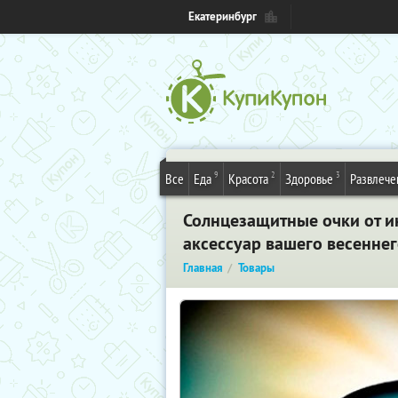
Екатеринбург
9
2
3
Все
Еда
Красота
Здоровье
Развлече
Солнцезащитные очки от ин
аксессуар вашего весеннег
Главная
Товары