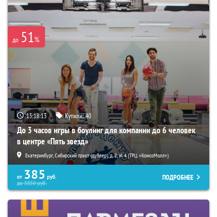
51
%
до
13:18:12
Купили:
40
До 3 часов игры в боулинг для компании до 6 человек
в центре «Пять звезд»
Екатеринбург, Сибирский тракт (дублер), д. 2, эт. 4 (ТРЦ «КомсоМолл»)
385
ПОДРОБНЕЕ
от
руб.
до
5850
руб.