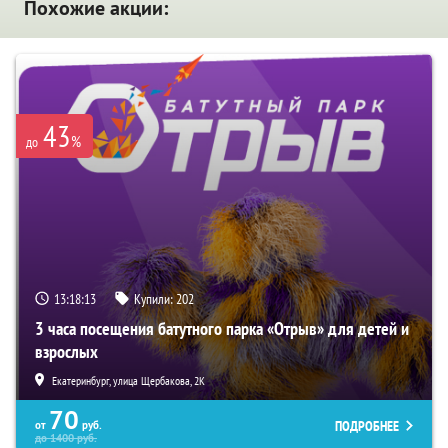
Похожие акции:
43
%
до
13:18:12
Купили:
202
3 часа посещения батутного парка «Отрыв» для детей и
взрослых
Екатеринбург, улица Щербакова, 2К
70
ПОДРОБНЕЕ
от
руб.
до
1400
руб.