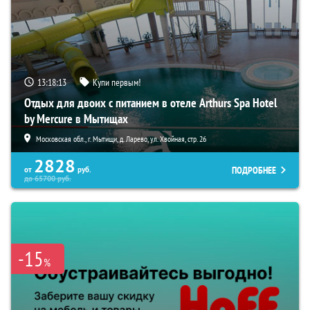
13:18:12
Купи первым!
Отдых для двоих с питанием в отеле Arthurs Spa Hotel
by Mercure в Мытищах
Московская обл., г. Мытищи, д. Ларево, ул. Хвойная, стр. 26
2828
ПОДРОБНЕЕ
от
руб.
до
65700
руб.
-15
%