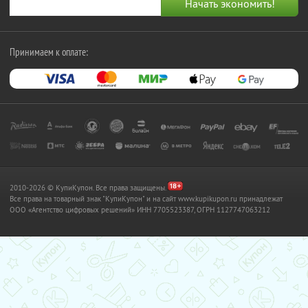
Принимаем к оплате:
2010-2026 © КупиКупон. Все права защищены.
Все права на товарный знак "КупиКупон" и на сайт www.kupikupon.ru принадлежат
OOO «Агентство цифровых решений» ИНН 7705523387, ОГРН 1127747063212