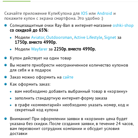
Скачайте приложение КупиКупона для
IOS
или
Android
и
покажите купон с экрана смартфона. Это удобно :)
Солнцезащитные очки Ray-Ban в интернет-магазине
oshki-shop
со скидкой до 65%
:
Модели
Aviator
,
Outdoorsman
,
Active Lifestyle
,
Signet
за
1750р. вместо 4990р.
Модели
Wayfarer
за
2250р. вместо 4990р.
Купон действует на один товар
Вы можете приобрести неограниченное количество купонов
для себя и в подарок
Заказ можно оформить на
сайте
Как оформить заказ:
вам необходимо добавить выбранный товар в «корзину»
заполнить стандартную интернет-форму заказа
в графе «комментарий» необходимо указать номер, код и
секретный код купона
Внимание! При оформлении заявки в «корзине» цена будет
указана без скидки. После создания заявки, в течение 24 часов,
вам перезвонит сотрудник компании и обсудит условия
доставки