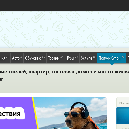
27
2
31
27
13
13
90
ния
Авто
Обучение
Товары
Туры
Услуги
ПолучиКупон
е отелей, квартир, гостевых домов и иного жиль
рг
Получ
Цена