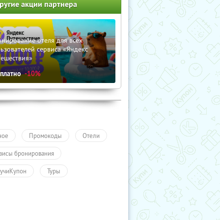
ругие акции партнера
нирование отеля для всех
ьзователей сервиса «Яндекс
тешествия»
сплатно
-10%
ное
Промокоды
Отели
висы бронирования
учиКупон
Туры