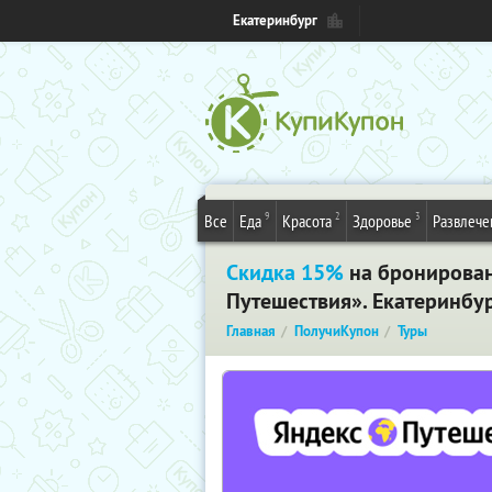
Екатеринбург
9
2
3
Все
Еда
Красота
Здоровье
Развлече
Скидка 15%
на бронировани
Путешествия». Екатеринбу
Главная
ПолучиКупон
Туры