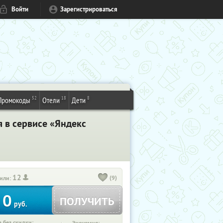
Войти
Зарегистрироваться
52
18
8
Промокоды
Отели
Дети
я в сервисе «Яндекс
12
(9)
или:
0
ПОЛУЧИТЬ
руб.
 без скидки: