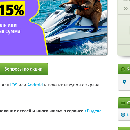
∞
Вопросы по акции
К
а для
IOS
или
Android
и покажите купон с экрана
О
рование отелей и иного жилья в сервисе
«Яндекс
t