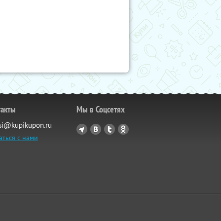
такты
Мы в Соцсетях
si@kupikupon.ru
аться с нами