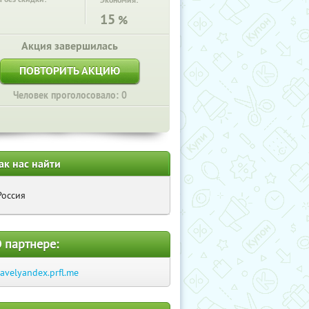
Экономия:
15
%
Акция завершилась
ПОВТОРИТЬ АКЦИЮ
Человек проголосовало: 0
ак нас найти
Россия
 партнере:
ravelyandex.prfl.me