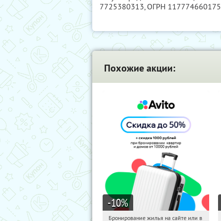
7725380313
, ОГРН 11777466017
Похожие акции:
-10
%
Бронирование жилья на сайте или в
05:10:32
Получили:
11