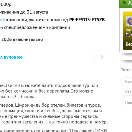
Д
3000р.
живания до 31 августа
йте
компании, укажите промокод
PF-FESTI5-FT5ZB
Бро
ими спецпредложениями компании
пол
Пу
а 2026 включительно
Бе
ся купоном
Теги:
Раз
ествия» вы можете найти подходящий тур или
их без комиссии и без переплаты. Это можно
Сер
льно в 2–3 клика.
Пол
неров. Широкий выбор отелей, билетов и туров,
нформация, скидки и кешбэк, реальные отзывы и
ные преимущества и сильные стороны сервиса.
 гарантию заселения — вы точно попадете в номер.
 ограниченной ответственностью "Перфлюенс",
ИНН