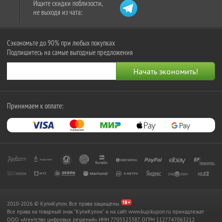
Ищите скидки поблизости,
не выходя из чата:
Сэкономьте до 90% при любых покупках
Подпишитесь на самые выгодные предложения
Принимаем к оплате:
2010-2026 © КупиКупон. Все права защищены.
Все права на товарный знак "КупиКупон" и на сайт www.kupikupon.ru принадлежат
OOO «Агентство цифровых решений» ИНН 7705523387, ОГРН 1127747063212