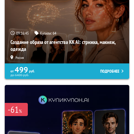
09:16:44
Купили:
64
Создание образа от агентства KK AI: стрижка, макияж,
одежда
Россия
499
ПОДРОБНЕЕ
от
руб.
до
6400
руб.
-61
%