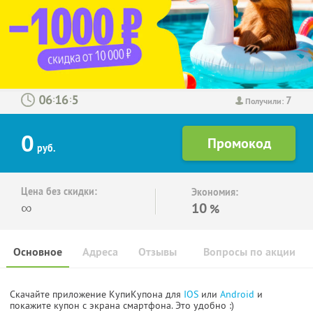
7
:
:
Получили:
0
руб.
Цена без скидки:
Экономия:
∞
10
%
Основное
Адреса
Отзывы
Вопросы по акции
Скачайте приложение КупиКупона для
IOS
или
Android
и
покажите купон с экрана смартфона. Это удобно :)