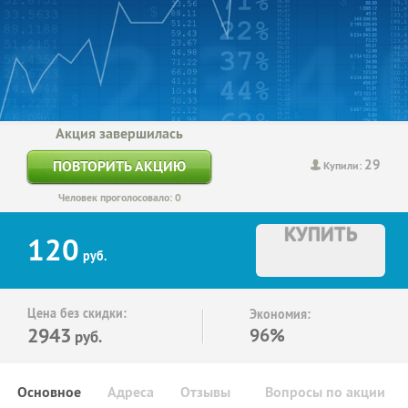
Акция завершилась
29
ПОВТОРИТЬ АКЦИЮ
Купили:
Человек проголосовало: 0
КУПИТЬ
120
руб.
Цена без скидки:
Экономия:
2943
96%
руб.
Основное
Адреса
Отзывы
Вопросы по акции