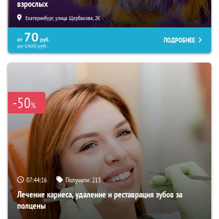
взрослых
Екатеринбург, улица Щербакова, 2К
70
ПОДРОБНЕЕ
от
руб.
до
1400
руб.
-50
%
07:44:15
Получили:
213
Лечение кариеса, удаление и реставрация зубов за
полцены