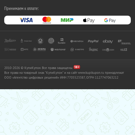
Принимаем к оплате:
2010-2026 © КупиКупон. Все права защищены.
Все права на товарный знак "КупиКупон" и на сайт www.kupikupon.ru принадлежат
OOO «Агентство цифровых решений» ИНН 7705523387, ОГРН 1127747063212