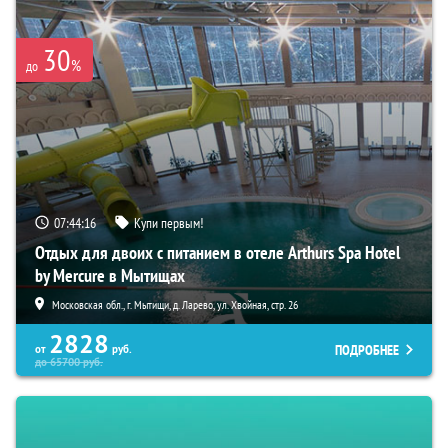
30
%
до
07:44:15
Купи первым!
Отдых для двоих с питанием в отеле Arthurs Spa Hotel
by Mercure в Мытищах
Московская обл., г. Мытищи, д. Ларево, ул. Хвойная, стр. 26
2828
ПОДРОБНЕЕ
от
руб.
до
65700
руб.