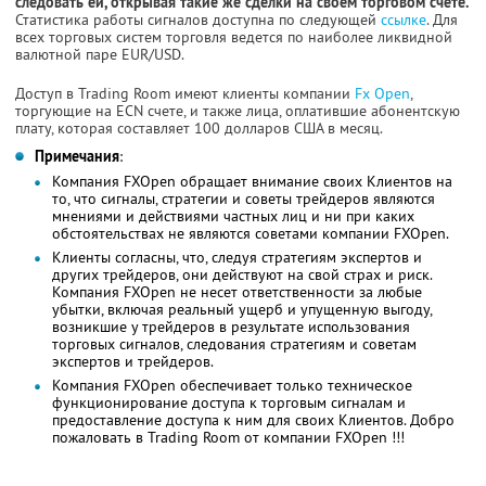
следовать ей, открывая такие же сделки на своем торговом счете.
Статистика работы сигналов доступна по следующей
ссылке
. Для
всех торговых систем торговля ведется по наиболее ликвидной
валютной паре EUR/USD.
Доступ в Trading Room имеют клиенты компании
Fx Open
,
торгующие на ECN счете, и также лица, оплатившие абонентскую
плату, которая составляет 100 долларов США в месяц.
Примечания
:
Компания FXOpen обращает внимание своих Клиентов на
то, что сигналы, стратегии и советы трейдеров являются
мнениями и действиями частных лиц и ни при каких
обстоятельствах не являются советами компании FXOpen.
Клиенты согласны, что, следуя стратегиям экспертов и
других трейдеров, они действуют на свой страх и риск.
Компания FXOpen не несет ответственности за любые
убытки, включая реальный ущерб и упущенную выгоду,
возникшие у трейдеров в результате использования
торговых сигналов, следования стратегиям и советам
экспертов и трейдеров.
Компания FXOpen обеспечивает только техническое
функционирование доступа к торговым сигналам и
предоставление доступа к ним для своих Клиентов. Добро
пожаловать в Trading Room от компании FXOpen !!!