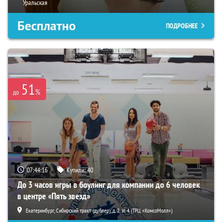
Уральская
Бесплатно
ПОДРОБНЕЕ
51
%
до
07:44:15
Купили:
40
До 3 часов игры в боулинг для компании до 6 человек
в центре «Пять звезд»
Екатеринбург, Сибирский тракт (дублер), д. 2, эт. 4 (ТРЦ «КомсоМолл»)