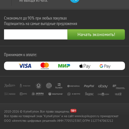
не выходя из чата:
Сэкономьте до 90% при любых покупках
Подпишитесь на самые выгодные предложения
Принимаем к оплате:
2010-2026 © КупиКупон. Все права защищены.
Все права на товарный знак "КупиКупон" и на сайт www.kupikupon.ru принадлежат
OOO «Агентство цифровых решений» ИНН 7705523387, ОГРН 1127747063212