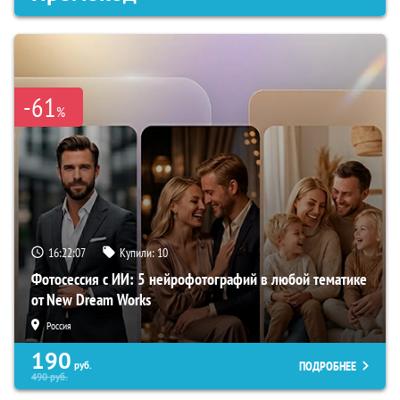
-61
%
16:22:06
Купили:
10
Фотосессия с ИИ: 5 нейрофотографий в любой тематике
от New Dream Works
Россия
190
ПОДРОБНЕЕ
руб.
490
руб.