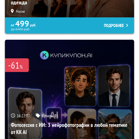
одежда
Россия
499
ПОДРОБНЕЕ
от
руб.
до
6400
руб.
-61
%
16:22:06
Купили:
81
Фотосессия с ИИ: 3 нейрофотографии в любой тематике
от KK AI