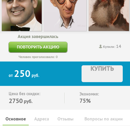
Акция завершилась
14
ПОВТОРИТЬ АКЦИЮ
Купили:
Человек проголосовало: 0
КУПИТЬ
250
от
руб.
Цена без скидки:
Экономия:
2750
75%
руб.
Основное
Адреса
Отзывы
Вопросы по акции