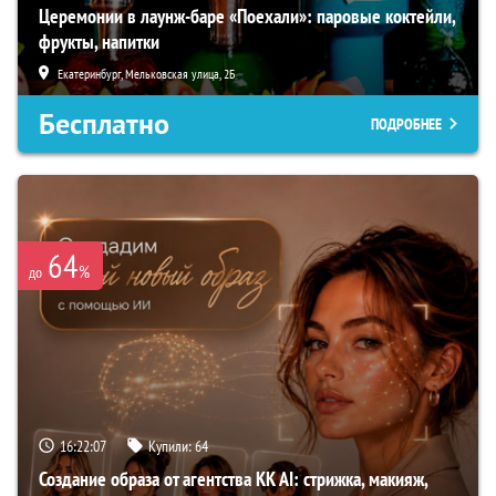
Церемонии в лаунж-баре «Поехали»: паровые коктейли,
фрукты, напитки
Екатеринбург, Мельковская улица, 2Б
Бесплатно
ПОДРОБНЕЕ
64
%
до
16:22:06
Купили:
64
Создание образа от агентства KK AI: стрижка, макияж,