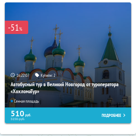
-51
%
16:22:06
Купили:
2
Автобусный тур в Великий Новгород от туроператора
«ХохломаТур»
Сенная площадь
510
ПОДРОБНЕЕ
руб.
5190
руб.