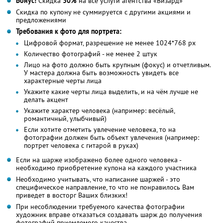
Бонус!
Скидка
30%
на все услуги агентства «Визард»
Скидка по купону не суммируется с другими акциями и
предложениями
Требования к фото для портрета:
Цифровой формат, разрешение не менее 1024*768 px
Количество фотографий - не менее 2 штук
Лицо на фото должно быть крупным (фокус) и отчетливым.
У мастера должна быть возможность увидеть все
характерные черты лица
Укажите какие черты лица выделить, и на чём лучше не
делать акцент
Укажите характер человека (например: весёлый,
романтичный, улыбчивый)
Если хотите отметить увлечение человека, то на
фотографии должен быть объект увлечения (например:
портрет человека с гитарой в руках)
Если на шарже изображено более одного человека -
необходимо приобретение купона на каждого участника
Необходимо учитывать, что написание шаржей - это
специфическое направление, то что не понравилось Вам
приведет в восторг Ваших близких!
При несоблюдении требуемого качества фотографии
художник вправе отказаться создавать шарж до получения
фотографий приемлемого качества