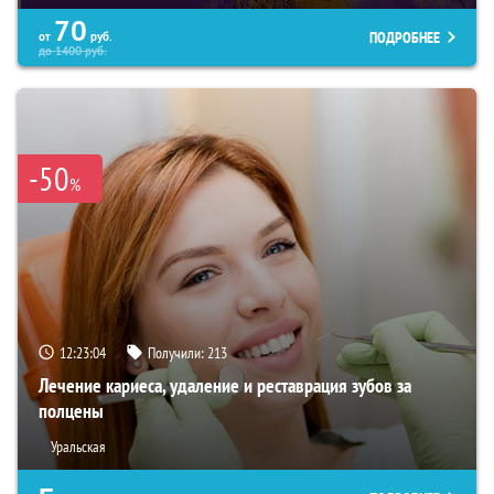
70
ПОДРОБНЕЕ
от
руб.
до
1400
руб.
-50
%
12:23:02
Получили:
213
Лечение кариеса, удаление и реставрация зубов за
полцены
Уральская