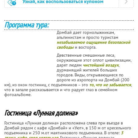
Узнай, как воспользоваться купоном
Программа тура:
Домбай дает горнолыжникам,
альпинистам и просто туристам
незабываемое ощущение безопасной
свободы
и восторга.
Девственные смешанные леса,
окружающие этот оплот цивилизации,
дарят людям
чистейший воздух
,
дурманящий жителей больших
городов. Виды, открывающиеся по
дороге из аэропорта на Домбай (200
км), из окон гостиниц, с подъемников – это
то, что не забывается
,
что в запале рассказывается и что радует глаз в семейном
фотоальбоме.
Гостиница «Лунная долина»
Гостиница «Лунная долина» расположена слева при въезде в
Домбай рядом с кафе «Домбай» и «Уют», в 150 м от кресельного
подъемника и 250 м.от маятникового подъемника. В отеле:
3
этажа, кафе, своя котельная
. Гостиница «Лунная долина»