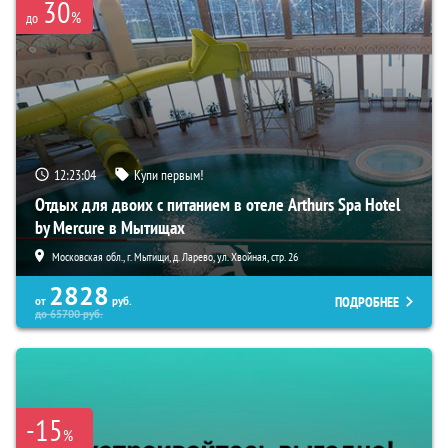
30
%
до
12:23:02
Купи первым!
Отдых для двоих с питанием в отеле Arthurs Spa Hotel
by Mercure в Мытищах
Московская обл., г. Мытищи, д. Ларево, ул. Хвойная, стр. 26
2828
ПОДРОБНЕЕ
от
руб.
до
65700
руб.
-15
%