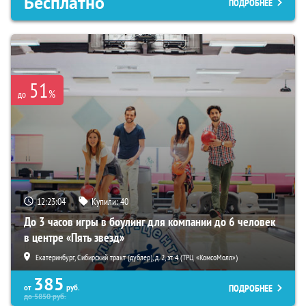
Бесплатно
ПОДРОБНЕЕ
51
%
до
12:23:02
Купили:
40
До 3 часов игры в боулинг для компании до 6 человек
в центре «Пять звезд»
Екатеринбург, Сибирский тракт (дублер), д. 2, эт. 4 (ТРЦ «КомсоМолл»)
385
ПОДРОБНЕЕ
от
руб.
до
5850
руб.