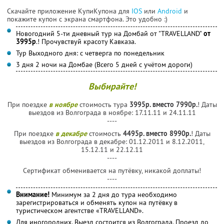
Скачайте приложение КупиКупона для
IOS
или
Android
и
покажите купон с экрана смартфона. Это удобно :)
Новогодний 5-ти дневный тур на Домбай от "TRAVELLAND"
от
3995р
.! Прочувствуй красоту Кавказа.
Тур Выходного дня: с четверга по понедельник
3 дня 2 ночи на Домбае (Всего 5 дней с учётом дороги)
Выбирайте!
При поездке
в ноябре
стоимость тура
3995р. вместо 7990р.
! Даты
выездов из Волгограда в ноябре: 17.11.11 и 24.11.11
----
При поездке
в декабре
стоимость
4495р. вместо 8990р.
! Даты
выездов из Волгограда в декабре: 01.12.2011 и 8.12.2011,
15.12.11 и 22.12.11
----
Сертификат обменивается на путёвку, никакой доплаты!
----
Внимание!
Минимум за 2 дня до тура необходимо
зарегистрироваться и обменять купон на путёвку в
туристическом агентстве «TRAVELLAND».
Для иногородних. Выезд состоится из Волгограда. Проезд до