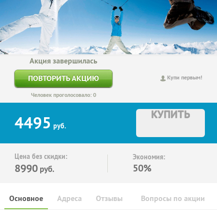
Акция завершилась
ПОВТОРИТЬ АКЦИЮ
Купи первым!
Человек проголосовало: 0
КУПИТЬ
4495
руб.
Цена без скидки:
Экономия:
8990
50%
руб.
Основное
Адреса
Отзывы
Вопросы по акции