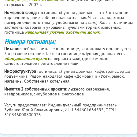
открылась в 2002 г.
Номерной фонд
: гостиница «Лунная долина» — это 3-х этажное
кирпичное здание, собственная котельная. Часть стандартных
номеров блочного типа (с удобствами на этаже). Холлы гостиницы
застелены коврами и украшены чучелами горных животных,
гостиница
напоминает уютный охотничий домик
.
Номера гостиницы:
Питание
: небольшое кафе в гостинице, за доп. плату организуется
3-х разовое питание. Также в гостинице «Лунная долина» есть
оборудованная кухня
на первом этаже, где возможно
самостоятельное приготовление пищи.
Инфраструктура
гостиницы «Лунная долина»: кафе, трансфер до
подъемника. Рядом находятся кафе «Домбай» и «Уют», рынок,
магазины. Собственная котельная.
Имеется 2 собственных проката
: лыжного снаряжения,
квадроциклов, сноубордов и снегоходов.
Услуги предоставляет: Индивидуальный предприниматель
Зубенко Юрий Владимирович,
ИНН 344601634595
, ОГРН
310346008800025