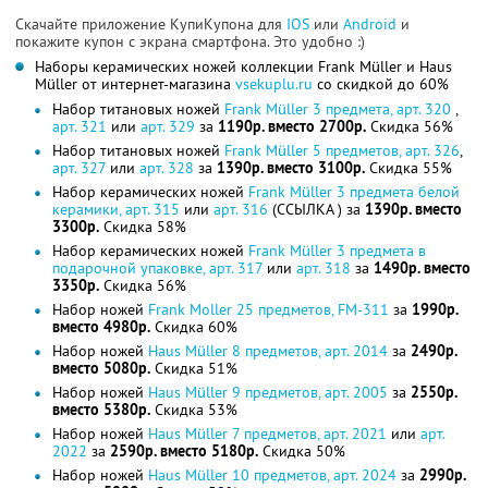
Скачайте приложение КупиКупона для
IOS
или
Android
и
покажите купон с экрана смартфона. Это удобно :)
Наборы керамических ножей коллекции Frank Müller и Haus
Müller от интернет-магазина
vsekuplu.ru
со скидкой до 60%
Набор титановых ножей
Frank Müller 3 предмета, арт. 320
,
арт. 321
или
арт. 329
за
1190р. вместо 2700р.
Скидка 56%
Набор титановых ножей
Frank Müller 5 предметов, арт. 326
,
арт. 327
или
арт. 328
за
1390р. вместо 3100р.
Скидка 55%
Набор керамических ножей
Frank Müller 3 предмета белой
керамики, арт. 315
или
арт. 316
(ССЫЛКА ) за
1390р. вместо
3300р.
Скидка 58%
Набор керамических ножей
Frank Müller 3 предмета в
подарочной упаковке, арт. 317
или
арт. 318
за
1490р. вместо
3350р.
Скидка 56%
Набор ножей
Frank Moller 25 предметов, FM-311
за
1990р.
вместо 4980р.
Скидка 60%
Набор ножей
Haus Müller 8 предметов, арт. 2014
за
2490р.
вместо 5080р.
Скидка 51%
Набор ножей
Haus Müller 9 предметов, арт. 2005
за
2550р.
вместо 5380р.
Скидка 53%
Набор ножей
Haus Müller 7 предметов, арт. 2021
или
арт.
2022
за
2590р. вместо 5180р.
Скидка 50%
Набор ножей
Haus Müller 10 предметов, арт. 2024
за
2990р.