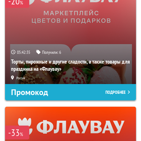
-20
%
05:42:34
Получили:
6
Торты, пирожные и другие сладости, а также товары для
праздника на «Флаувау»
Россия
Промокод
ПОДРОБНЕЕ
-33
%