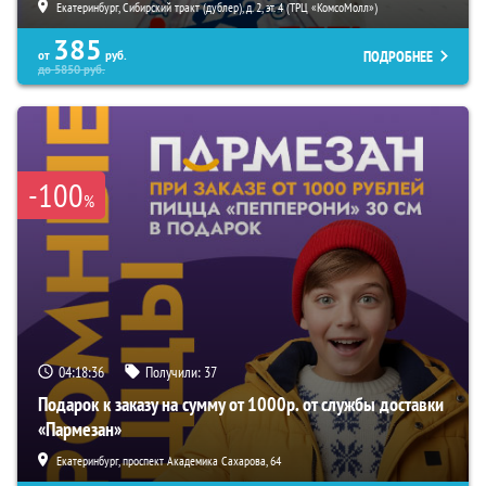
Екатеринбург, Сибирский тракт (дублер), д. 2, эт. 4 (ТРЦ «КомсоМолл»)
385
ПОДРОБНЕЕ
от
руб.
до
5850
руб.
-100
%
04:18:35
Получили:
37
Подарок к заказу на сумму от 1000р. от службы доставки
«Пармезан»
Екатеринбург, проспект Академика Сахарова, 64