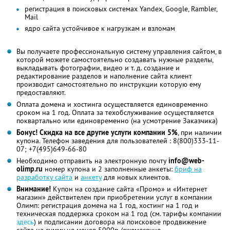
регистрация в поисковых системах Yandex, Google, Rambler,
Mail
ядро сайта устойчивое к нагрузкам и взломам
Вы получаете профессиональную систему управления сайтом, в
которой можете самостоятельно создавать нужные разделы,
выкладывать фотографии, видео и т. д. создание и
редактирование разделов и наполнение сайта клиент
производит самостоятельно по инструкции которую ему
предоставляют.
Оплата домена и хостинга осуществляется единовременно
сроком на 1 год. Оплата за техобслуживание осуществляется
поквартально или единовременно (на усмотрение Заказчика)
Бонус! Скидка на все другие услуги компании 5%
, при наличии
купона. Телефон заведения для пользователей : 8(800)333-11-
07; +7(495)649-66-80
Необходимо отправить на электронную почту
info@web-
olimp.ru
номер купона и 2 заполненные анкеты:
бриф на
разработку сайта
и
анкету
для новых клиентов.
Внимание!
Купон на создание сайта «Промо» и «Интернет
магазин» действителен при приобретении услуг в компании
Олимп: регистрация домена на 1 год, хостинг на 1 год и
техническая поддержка сроком на 1 год (см. тарифы компании
здесь
) и подписании договора на поисковое продвижение
сайта на сумму не менее 5000р./ежемесячно