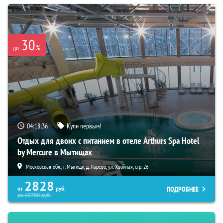
30
%
до
04:18:35
Купи первым!
Отдых для двоих с питанием в отеле Arthurs Spa Hotel
by Mercure в Мытищах
Московская обл., г. Мытищи, д. Ларево, ул. Хвойная, стр. 26
2828
ПОДРОБНЕЕ
от
руб.
до
65700
руб.