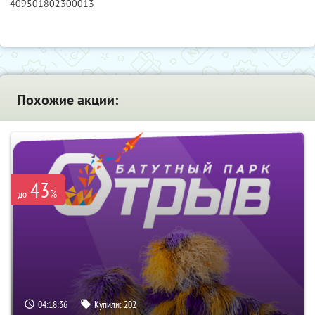
409501802300013
Похожие акции:
43
%
до
04:18:35
Купили:
202