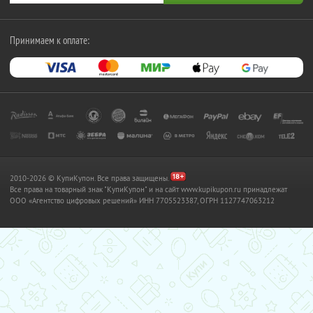
Принимаем к оплате:
2010-2026 © КупиКупон. Все права защищены.
Все права на товарный знак "КупиКупон" и на сайт www.kupikupon.ru принадлежат
OOO «Агентство цифровых решений» ИНН 7705523387, ОГРН 1127747063212