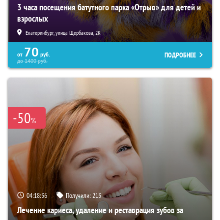
3 часа посещения батутного парка «Отрыв» для детей и
взрослых
Екатеринбург, улица Щербакова, 2К
70
ПОДРОБНЕЕ
от
руб.
до
1400
руб.
-50
%
04:18:35
Получили:
213
Лечение кариеса, удаление и реставрация зубов за