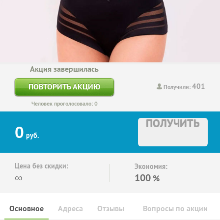
Акция завершилась
401
ПОВТОРИТЬ АКЦИЮ
Получили:
Человек проголосовало: 0
ПОЛУЧИТЬ
0
руб.
Цена без скидки:
Экономия:
∞
100
%
Основное
Адреса
Отзывы
Вопросы по акции