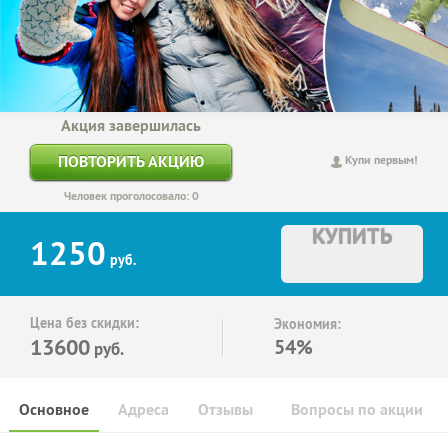
Акция завершилась
ПОВТОРИТЬ АКЦИЮ
Купи первым!
Человек проголосовало: 0
КУПИТЬ
1250
руб.
Цена без скидки:
Экономия:
13600
54%
руб.
Основное
Адреса
Отзывы
Вопросы по акции