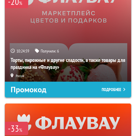
-20
%
10:24:58
Получили:
6
Торты, пирожные и другие сладости, а также товары для
праздника на «Флаувау»
Россия
Промокод
ПОДРОБНЕЕ
-33
%