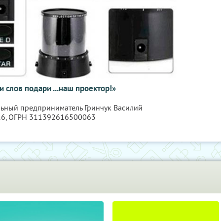
 слов подари ...наш проектор!»
льный предприниматель Гринчук Василий
16
, ОГРН 311392616500063