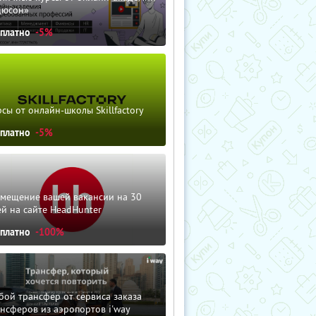
дюсон»
сплатно
-5%
сы от онлайн-школы Skillfactory
сплатно
-5%
змещение вашей вакансии на 30
й на сайте HeadHunter
сплатно
-100%
ой трансфер от сервиса заказа
нсферов из аэропортов i'way