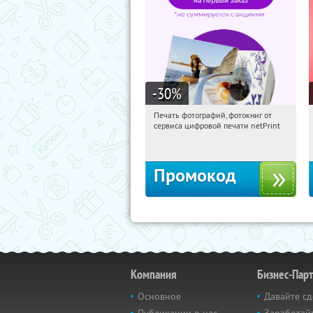
-30
%
Печать фотографий, фотокниг от
15:33:48
Получили:
4
сервиса цифровой печати netPrint
Россия
Промокод
Компания
Бизнес-Пар
Основное
Давайте сд
Публикации о нас
Заработайт