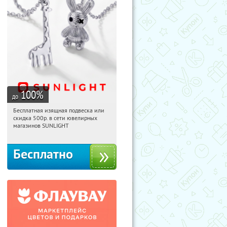
100
%
до
Бесплатная изящная подвеска или
15:33:48
Получили:
73
скидка 500р. в сети ювелирных
Россия
магазинов SUNLIGHT
Бесплатно