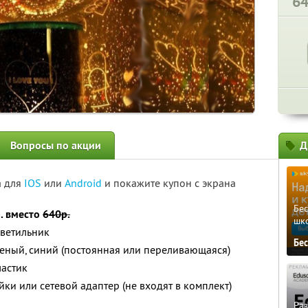
6
Вопросы по акции
Д
а для
IOS
или
Android
и покажите купон с экрана
Бе
р. вместо
640р.
шк
светильник
Бе
еный, синий (постоянная или переливающаяся)
ластик
ки или сетевой адаптер (не входят в комплект)
Ра