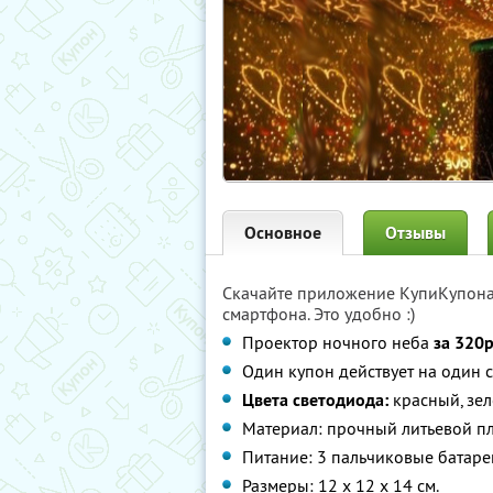
Основное
Отзывы
Скачайте приложение КупиКупон
смартфона. Это удобно :)
Проектор ночного неба
за 320
Один купон действует на один 
Цвета светодиода:
красный, зел
Материал: прочный литьевой п
Питание: 3 пальчиковые батарей
Размеры: 12 х 12 х 14 см.