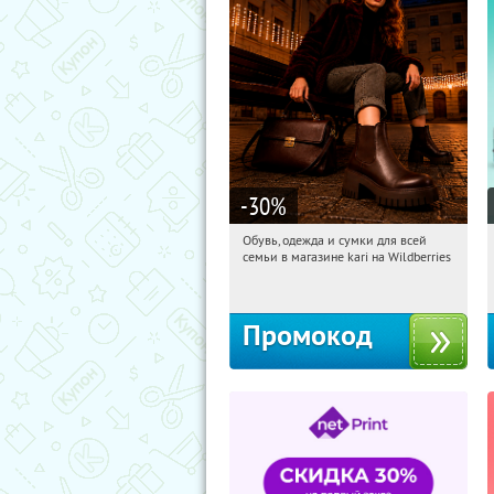
-30
%
Обувь, одежда и сумки для всей
15:33:48
Получи первым!
семьи в магазине kari на Wildberries
Россия
Промокод