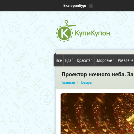
Екатеринбург
9
2
3
Все
Еда
Красота
Здоровье
Развлече
Проектор ночного неба. З
Главная
Товары