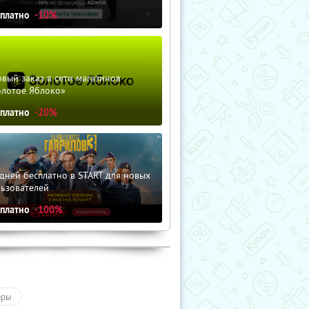
сплатно
-10%
вый заказ в сети магазинов
олотое Яблоко»
сплатно
-20%
дней бесплатно в START для новых
льзователей
сплатно
-100%
ары