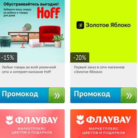
-15
%
-20
%
Любые товары во всей розничной
Первый заказ в сети магазинов
15:33:48
Получили:
83
15:33:48
Получи первым!
сети и интернет-магазине Hoff
«Золотое Яблоко»
Москва, 1-й Волоколамский проезд,
Россия
10с1
Промокод
Промокод