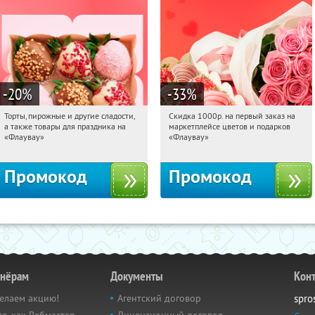
-20
%
-33
%
Торты, пирожные и другие сладости,
Скидка 1000р. на первый заказ на
15:33:48
Получили:
6
15:33:48
Получили:
18
а также товары для праздника на
маркетплейсе цветов и подарков
Россия
Россия
«Флаувау»
«Флаувау»
Промокод
Промокод
тнёрам
Документы
Кон
елаем акцию!
Агентский договор
spro
е, как Вебмастер
Лицензионный договор