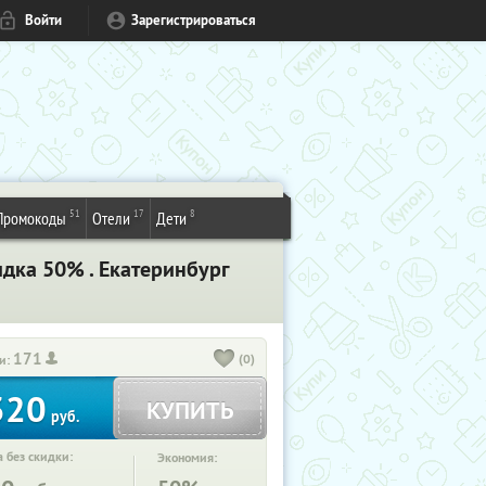
Войти
Зарегистрироваться
51
17
8
Промокоды
Отели
Дети
дка 50% . Екатеринбург
171
(0)
и:
320
КУПИТЬ
руб.
 без скидки:
Экономия: