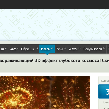
27
2
31
26
13
13
89
ния
Авто
Обучение
Товары
Туры
Услуги
ПолучиКупон
авораживающий 3D эффект глубокого космоса! Ски
Купил
Цена