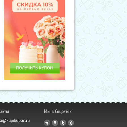
такты
Мы в Соцсетях
si@kupikupon.ru