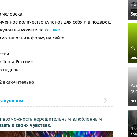
«Э
 человека.
Бе
ченное количество купонов для себя и в подарок.
 купон вы можете по
ссылке
мо заполнить форму на сайте
Кур
ссии.
Бе
«Почта России».
6 недель.
12 включительно
Ра
дне
ся купоном
Бе
ет возможность нерешительным влюбленным
азать о своих чувствах.
Люб
тра