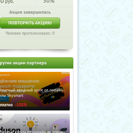
40
50%
руб.
Акция завершилась
ПОВТОРИТЬ АКЦИЮ
Человек проголосовало: 0
ругие акции партнера
сплатный вводный урок от онлайн-
олы Skysmart
сплатно
-100%
зличные курсы от онлайн-академии