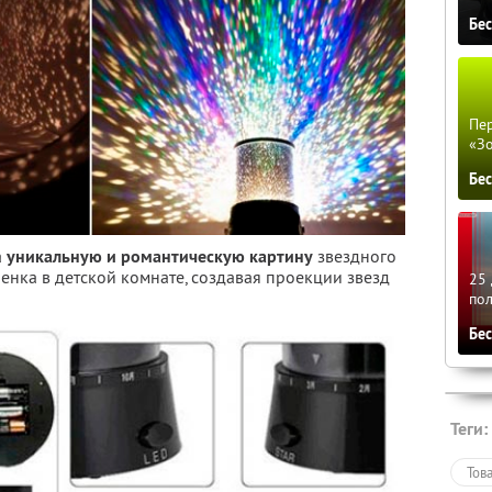
Бе
Пер
«З
Бе
а
уникальную и романтическую картину
звездного
бенка в детской комнате, создавая проекции звезд
25 
по
Бе
Теги:
Тов