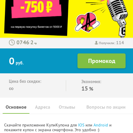
114
:
:
Получили:
0
руб.
Цена без скидки:
Экономия:
∞
15
%
Основное
Адреса
Отзывы
Вопросы по акции
Скачайте приложение КупиКупона для
IOS
или
Android
и
покажите купон с экрана смартфона. Это удобно :)