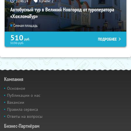
10:46:23
Купили:
2
Автобусный тур в Великий Новгород от туроператора
«ХохломаТур»
Сенная площадь
510
ПОДРОБНЕЕ
руб.
5190
руб.
Компания
Основное
Публикации о нас
Вакансии
Правила сервиса
Ответы на вопросы
Бизнес-Партнёрам