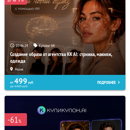
до
10:46:23
Купили:
64
Создание образа от агентства KK AI: стрижка, макияж,
одежда
Россия
499
ПОДРОБНЕЕ
от
руб.
до
6400
руб.
-61
%