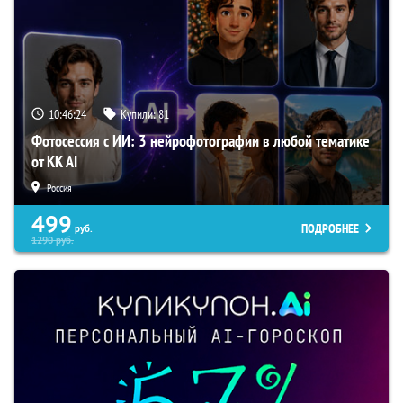
10:46:23
Купили:
81
Фотосессия с ИИ: 3 нейрофотографии в любой тематике
от KK AI
Россия
499
ПОДРОБНЕЕ
руб.
1290
руб.