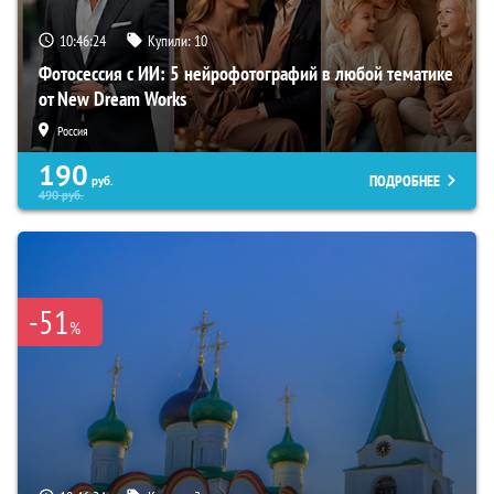
10:46:23
Купили:
10
Фотосессия с ИИ: 5 нейрофотографий в любой тематике
от New Dream Works
Россия
190
ПОДРОБНЕЕ
руб.
490
руб.
-51
%