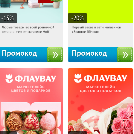
-15
%
-20
%
Любые товары во всей розничной
Первый заказ в сети магазинов
02:52:52
Получили:
83
02:52:52
Получи первым!
сети и интернет-магазине Hoff
«Золотое Яблоко»
Москва, 1-й Волоколамский проезд,
Россия
10с1
Промокод
Промокод