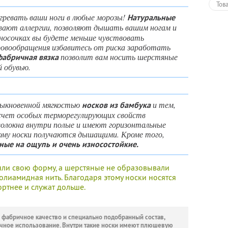
Тов
гревать ваши ноги в любые морозы!
Натуральные
вают аллергии, позволяют дышать вашим ногам и
носочках вы будете меньше чувствовать
кровообращения избавитесь от риска заработать
позволит вам носить шерстяные
фабричная вязка
й обувью.
быкновенной мягкостью
и тем,
носков из бамбука
 счет особых терморегулирующих свойств
 волокна внутри полые и имеют горизонтальные
тому носки получаются дышащими. Кроме того,
ные на ощупь и очень износостойкие.
ряли свою форму, а шерстяные не образовывали
олиамидная нить. Благодаря этому носки носятся
ртнее и служат дольше.
 фабричное качество и специально подобранный состав,
чное использование. Внутри такие носки имеют плюшевую