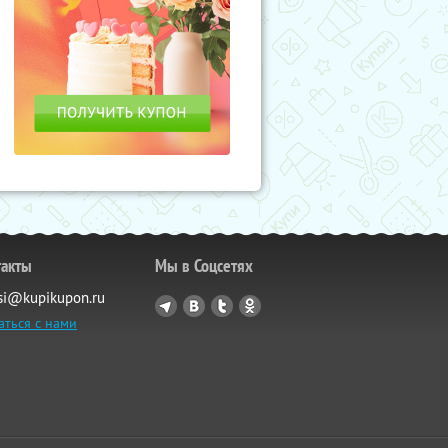
такты
Мы в Соцсетях
si@kupikupon.ru
аться с нами