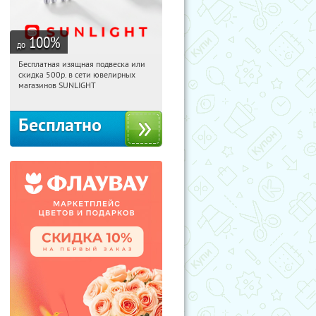
100
%
до
Бесплатная изящная подвеска или
02:52:52
Получили:
73
скидка 500р. в сети ювелирных
Россия
магазинов SUNLIGHT
Бесплатно