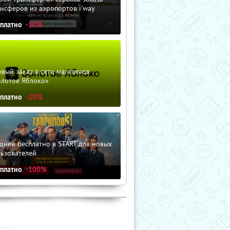
нсферов из аэропортов i'way
сплатно
-10%
вый заказ в сети магазинов
олотое Яблоко»
сплатно
-20%
дней бесплатно в START для новых
льзователей
сплатно
-100%