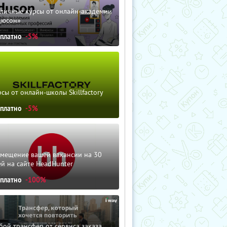
зличные курсы от онлайн-академии
дюсон»
сплатно
-5%
сы от онлайн-школы Skillfactory
сплатно
-5%
змещение вашей вакансии на 30
й на сайте HeadHunter
сплатно
-100%
ой трансфер от сервиса заказа