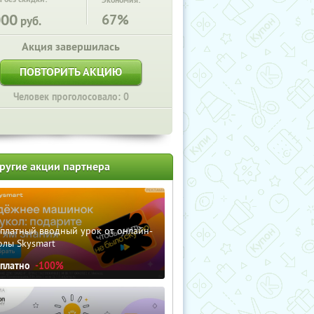
Экономия:
000
67%
руб.
Акция завершилась
ПОВТОРИТЬ АКЦИЮ
Человек проголосовало: 0
ругие акции партнера
сплатный вводный урок от онлайн-
олы Skysmart
сплатно
-100%