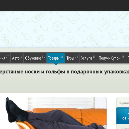
27
2
31
26
13
13
89
ния
Авто
Обучение
Товары
Туры
Услуги
ПолучиКупон
ерстяные носки и гольфы в подарочных упаковках
Купил
от
Цена