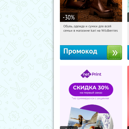
-30
%
Обувь, одежда и сумки для всей
02:52:52
Получили:
30
семьи в магазине kari на Wildberries
Россия
Промокод