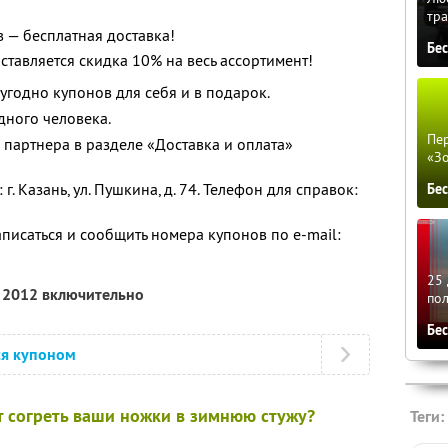
тра
 — бесплатная доставка!
Бе
ставляется скидка 10% на весь ассортимент!
угодно купонов для себя и в подарок.
дного человека.
Пер
 партнера в разделе «Доставка и оплата»
«З
. Казань, ул. Пушкина, д. 74. Телефон для справок:
Бе
исаться и сообщить номера купонов по e-mail:
25 
я 2012 включительно
по
Бе
ся купоном
т согреть ваши ножки в зимнюю стужу?
Теги: