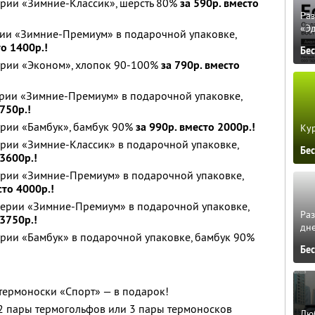
ерии «Зимние-Классик», шерсть 80%
за 590р. вместо
Ра
«Э
рии «Зимние-Премиум» в подарочной упаковке,
то 1400р.!
Бе
серии «Эконом», хлопок 90-100%
за 790р. вместо
ерии «Зимние-Премиум» в подарочной упаковке,
750р.!
ерии «Бамбук», бамбук 90%
за 990р. вместо 2000р.!
Кур
ерии «Зимние-Классик» в подарочной упаковке,
Бе
 3600р.!
серии «Зимние-Премиум» в подарочной упаковке,
сто 4000р.!
 серии «Зимние-Премиум» в подарочной упаковке,
Ра
 3750р.!
дне
ерии «Бамбук» в подарочной упаковке, бамбук 90%
Бе
термоноски «Спорт» — в подарок!
 2 пары термогольфов или 3 пары термоносков
Люб