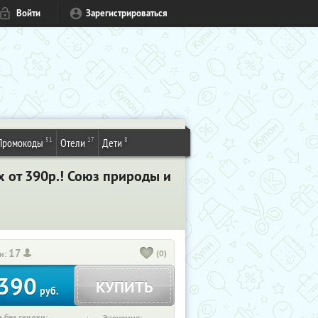
Войти
Зарегистрироваться
51
17
8
Промокоды
Отели
Дети
 от 390р.! Союз природы и
17
(0)
и:
390
КУПИТЬ
руб.
 без скидки: