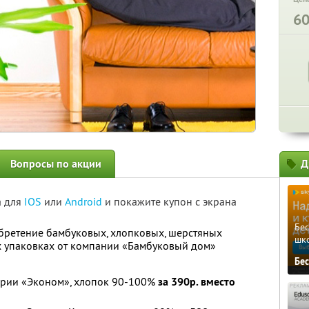
6
Вопросы по акции
Д
а для
IOS
или
Android
и покажите купон с экрана
Бе
бретение бамбуковых, хлопковых, шерстяных
шк
х упаковках от компании «Бамбуковый дом»
Бе
серии «Эконом», хлопок 90-100%
за 390р. вместо