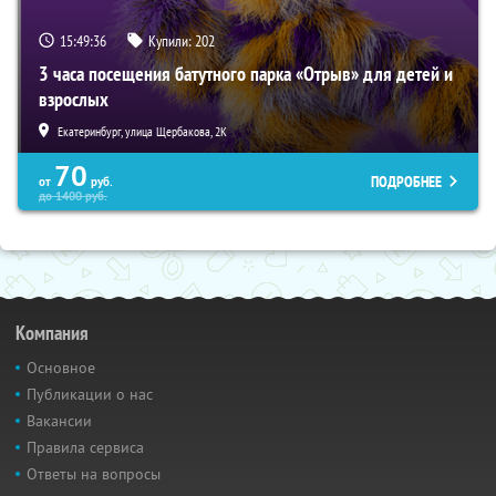
15:49:35
Купили:
202
3 часа посещения батутного парка «Отрыв» для детей и
взрослых
Екатеринбург, улица Щербакова, 2К
70
ПОДРОБНЕЕ
от
руб.
до
1400
руб.
Компания
Основное
Публикации о нас
Вакансии
Правила сервиса
Ответы на вопросы