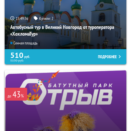
15:49:35
Купили:
2
Автобусный тур в Великий Новгород от туроператора
«ХохломаТур»
Сенная площадь
510
ПОДРОБНЕЕ
руб.
5190
руб.
43
%
до