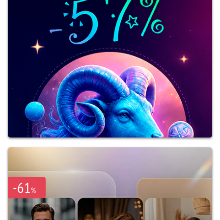
-61
%