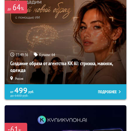
64
%
до
15:49:35
Купили:
64
Создание образа от агентства KK AI: стрижка, макияж,
одежда
Россия
499
ПОДРОБНЕЕ
от
руб.
до
6400
руб.
-61
%