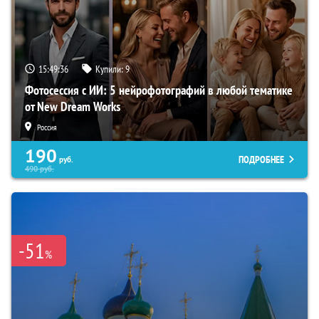
15:49:35
Купили:
9
Фотосессия с ИИ: 5 нейрофотографий в любой тематике
от New Dream Works
Россия
190
ПОДРОБНЕЕ
руб.
490
руб.
-51
%