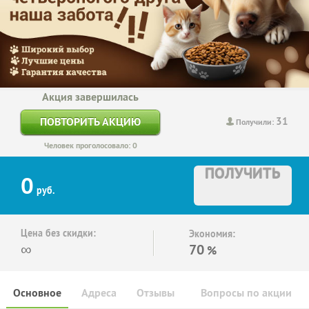
Акция завершилась
31
ПОВТОРИТЬ АКЦИЮ
Получили:
Человек проголосовало: 0
ПОЛУЧИТЬ
0
руб.
Цена без скидки:
Экономия:
∞
70
%
Основное
Адреса
Отзывы
Вопросы по акции