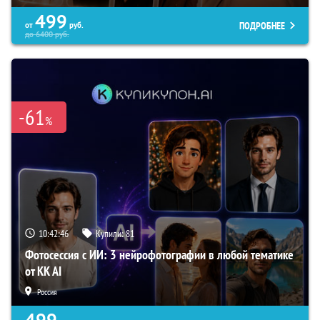
499
ПОДРОБНЕЕ
от
руб.
до
6400
руб.
-61
%
10:42:45
Купили:
81
Фотосессия с ИИ: 3 нейрофотографии в любой тематике
от KK AI
Россия