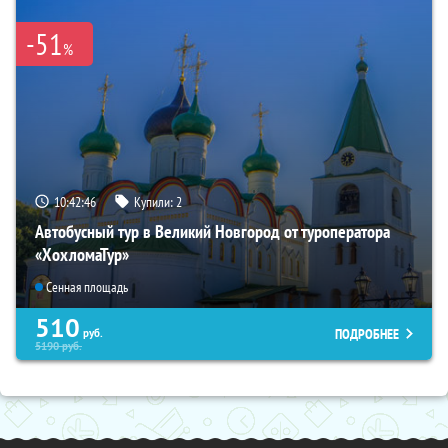
-51
%
10:42:45
Купили:
2
Автобусный тур в Великий Новгород от туроператора
«ХохломаТур»
Сенная площадь
510
ПОДРОБНЕЕ
руб.
5190
руб.