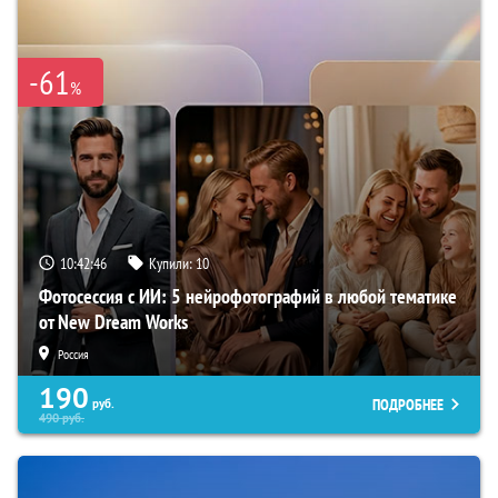
-61
%
10:42:45
Купили:
10
Фотосессия с ИИ: 5 нейрофотографий в любой тематике
от New Dream Works
Россия
190
ПОДРОБНЕЕ
руб.
490
руб.