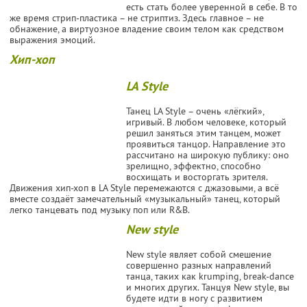
есть стать более уверенной в себе. В то
же время стрип-пластика – не стриптиз. Здесь главное – не
обнажение, а виртуозное владение своим телом как средством
выражения эмоций.
Хип-хоп
LA Style
Танец LA Style – очень «лёгкий»,
игривый. В любом человеке, который
решил заняться этим танцем, может
проявиться танцор. Направление это
рассчитано на широкую публику: оно
зрелищно, эффектно, способно
восхищать и восторгать зрителя.
Движения хип-хоп в LA Style перемежаются с джазовыми, а всё
вместе создаёт замечательный «музыкальный» танец, который
легко танцевать под музыку поп или R&B.
New style
New style являет собой смешение
совершенно разных направлений
танца, таких как krumping, break-dance
и многих других. Танцуя New style, вы
будете идти в ногу с развитием