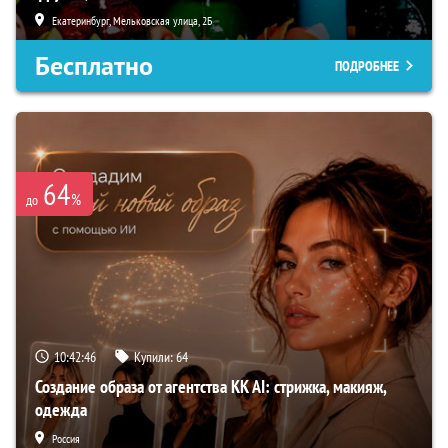
Екатеринбург, Мельковская улица, 2Б
Бесплатно
ПОДРОБНЕЕ
64
%
до
10:42:45
Купили:
64
Создание образа от агентства KK AI: стрижка, макияж,
одежда
Россия