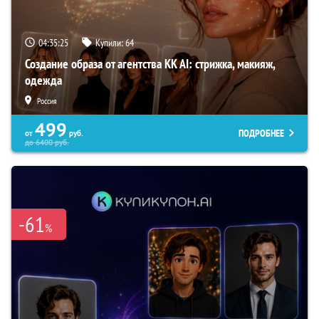
04:35:24
Купили:
64
Создание образа от агентства KK AI: стрижка, макияж,
одежда
Россия
499
ПОДРОБНЕЕ
от
руб.
до
6400
руб.
-61
%