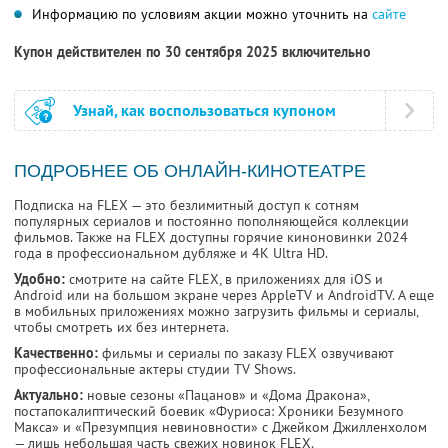
Информацию по условиям акции можно уточнить на
сайте
Купон действителен по 30 сентября 2025 включительно
Узнай, как воспользоваться купоном
ПОДРОБНЕЕ ОБ ОНЛАЙН-КИНОТЕАТРЕ
Подписка на FLEX — это безлимитный доступ к сотням
популярных сериалов и постоянно пополняющейся коллекции
фильмов. Также на FLEX доступны горячие киноновинки 2024
года в профессиональном дубляже и 4К Ultra HD.
Удобно:
смотрите на сайте FLEX, в приложениях для iOS и
Android или на большом экране через AppleTV и AndroidTV. А еще
в мобильных приложениях можно загрузить фильмы и сериалы,
чтобы смотреть их без интернета.
Качественно:
фильмы и сериалы по заказу FLEX озвучивают
профессиональные актеры студии TV Shows.
Актуально:
новые сезоны «Пацанов» и «Дома Дракона»,
постапокалиптический боевик «Фуриоса: Хроники Безумного
Макса» и «Презумпция невиновности» с Джейком Джилленхолом
— лишь небольшая часть свежих новинок FLEX.