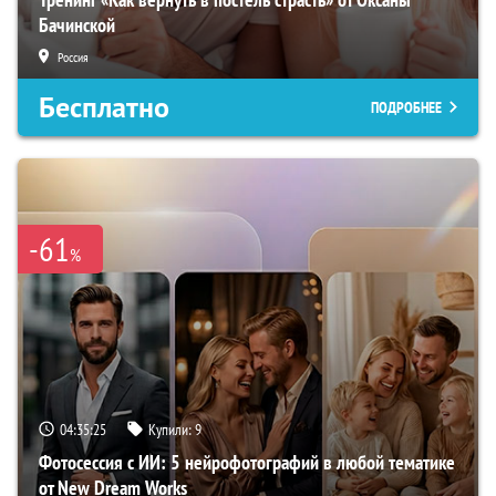
Бачинской
Россия
Бесплатно
ПОДРОБНЕЕ
-61
%
04:35:24
Купили:
9
Фотосессия с ИИ: 5 нейрофотографий в любой тематике
от New Dream Works