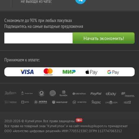
не выходя из чата:
Сэкономьте до 90% при любых покупках
Подпишитесь на самые выгодные предложения
Принимаем к оплате:
2010-2026 © КупиКупон. Все права защищены.
Все права на товарный знак "КупиКупон" и на сайт www.kupikupon.ru принадлежат
OOO «Агентство цифровых решений» ИНН 7705523387, ОГРН 1127747063212