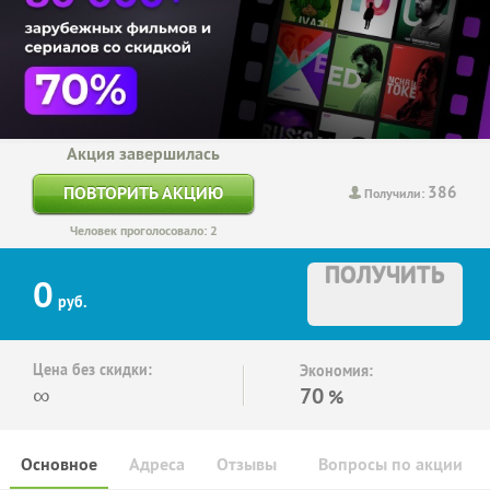
Акция завершилась
386
ПОВТОРИТЬ АКЦИЮ
Получили:
Человек проголосовало: 2
ПОЛУЧИТЬ
0
руб.
Цена без скидки:
Экономия:
∞
70
%
Основное
Адреса
Отзывы
Вопросы по акции