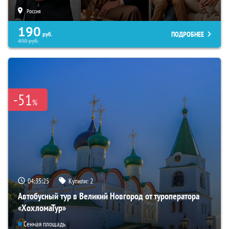
Россия
190
ПОДРОБНЕЕ
руб.
490
руб.
-51
%
04:35:24
Купили:
2
Автобусный тур в Великий Новгород от туроператора
«ХохломаТур»
Сенная площадь