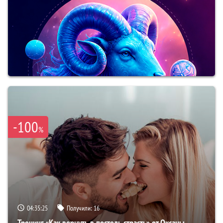
-100
%
04:35:24
Получили:
16
Тренинг «Как вернуть в постель страсть» от Оксаны