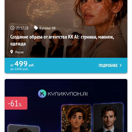
20:17:27
Купили:
64
Создание образа от агентства KK AI: стрижка, макияж,
одежда
Россия
499
ПОДРОБНЕЕ
от
руб.
до
6400
руб.
-61
%