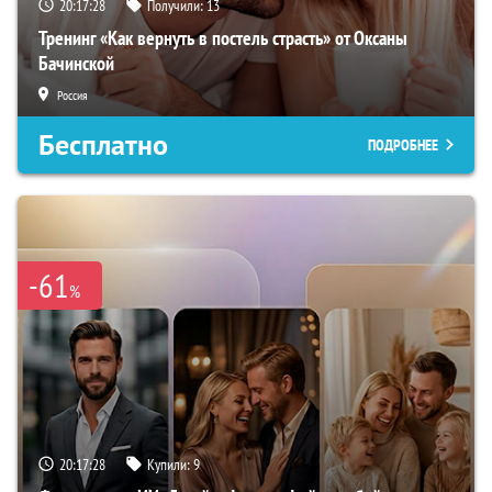
20:17:27
Получили:
13
Тренинг «Как вернуть в постель страсть» от Оксаны
Бачинской
Россия
Бесплатно
ПОДРОБНЕЕ
-61
%
20:17:27
Купили:
9