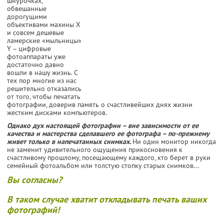
шнурочках,
обвешанные
дорогущими
объективами махины X
и совсем дешевые
ламерские «мыльницы»
Y – цифровые
фотоаппараты уже
достаточно давно
вошли в нашу жизнь. С
тех пор многие из нас
решительно отказались
от того, чтобы печатать
фотографии, доверив память о счастливейших днях жизни
жестким дисками компьютеров.
Однако дух настоящей фотографии – вне зависимости от ее
качества и мастерства сделавшего ее фотографа – по-прежнему
живет только в напечатанных снимках.
Ни один монитор никогда
не заменит удивительного ощущения прикосновения к
счастливому прошлому, посещающему каждого, кто берет в руки
семейный фотоальбом или толстую стопку старых снимков...
Вы согласны?
В таком случае хватит откладывать печать ваших
фотографий!