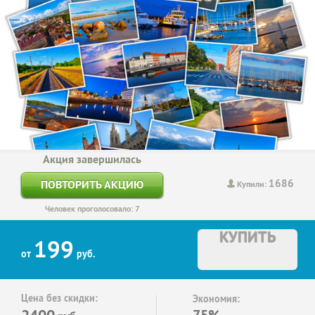
Акция завершилась
1686
ПОВТОРИТЬ АКЦИЮ
Купили:
Человек проголосовало: 7
КУПИТЬ
199
от
руб.
Цена без скидки:
Экономия:
2400
75%