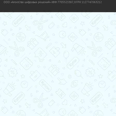
OOO «Агентство цифровых решений» ИНН 7705523387, ОГРН 1127747063212