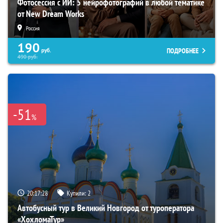
Фотосессия с ИИ: 5 нейрофотографий в любой тематике
от New Dream Works
Россия
190
ПОДРОБНЕЕ
руб.
490
руб.
-51
%
20:17:27
Купили:
2
Автобусный тур в Великий Новгород от туроператора
«ХохломаТур»