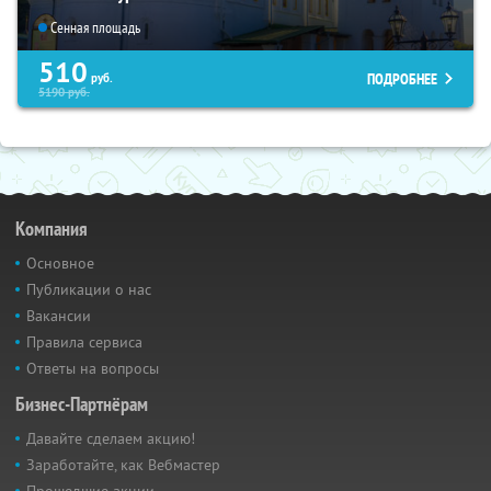
Сенная площадь
510
ПОДРОБНЕЕ
руб.
5190
руб.
Компания
Основное
Публикации о нас
Вакансии
Правила сервиса
Ответы на вопросы
Бизнес-Партнёрам
Давайте сделаем акцию!
Заработайте, как Вебмастер
Прошедшие акции